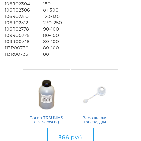
106R02304
150
106R02306
от 300
106R02310
120-130
106R02312
230-250
106R02778
90-100
109R00725
80-100
109R00748
80-100
113R00730
80-100
113R00735
80
Тонер TRSUNIV3
Воронка для
для Samsung
тонера, для
Xpress M2020,
флаконов Static
M2070, SCX-4200,
171
руб.
195
Control
руб.
M2070w,
366
руб.
WorkCentre 3025