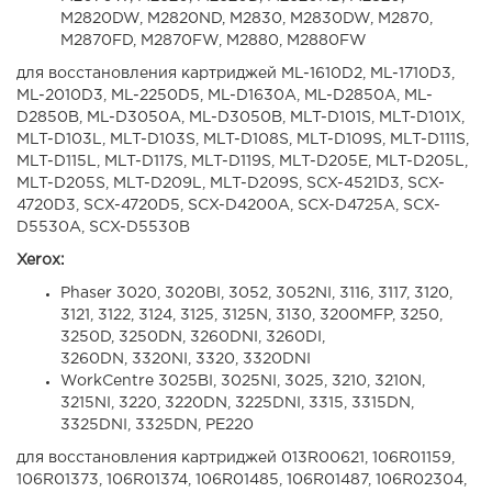
M2820DW, M2820ND, M2830, M2830DW, M2870,
M2870FD, M2870FW, M2880, M2880FW
для восстановления картриджей ML-1610D2, ML-1710D3,
ML-2010D3, ML-2250D5, ML-D1630A, ML-D2850A, ML-
D2850B, ML-D3050A, ML-D3050B, MLT-D101S, MLT-D101X,
MLT-D103L, MLT-D103S, MLT-D108S, MLT-D109S, MLT-D111S,
MLT-D115L, MLT-D117S, MLT-D119S, MLT-D205E, MLT-D205L,
MLT-D205S, MLT-D209L, MLT-D209S, SCX-4521D3, SCX-
4720D3, SCX-4720D5, SCX-D4200A, SCX-D4725A, SCX-
D5530A, SCX-D5530B
Xerox:
Phaser 3020, 3020BI, 3052, 3052NI, 3116, 3117, 3120,
3121, 3122, 3124, 3125, 3125N, 3130, 3200MFP, 3250,
3250D, 3250DN, 3260DNI, 3260DI,
3260DN, 3320NI, 3320, 3320DNI
WorkCentre 3025BI, 3025NI, 3025, 3210, 3210N,
3215NI, 3220, 3220DN, 3225DNI, 3315, 3315DN,
3325DNI, 3325DN, PE220
для восстановления картриджей 013R00621, 106R01159,
106R01373, 106R01374, 106R01485, 106R01487, 106R02304,