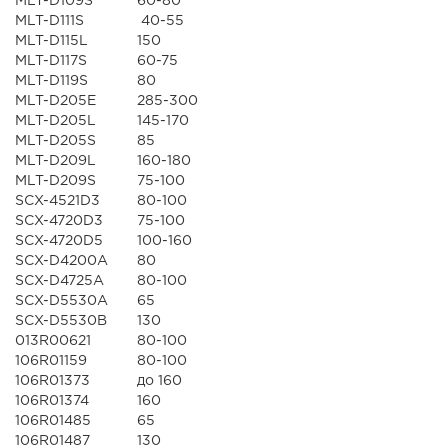
MLT-D109S
60-80
MLT-D111S
40-55
MLT-D115L
150
MLT-D117S
60-75
MLT-D119S
80
MLT-D205E
285-300
MLT-D205L
145-170
MLT-D205S
85
MLT-D209L
160-180
MLT-D209S
75-100
SCX-4521D3
80-100
SCX-4720D3
75-100
SCX-4720D5
100-160
SCX-D4200A
80
SCX-D4725A
80-100
SCX-D5530A
65
SCX-D5530B
130
013R00621
80-100
106R01159
80-100
106R01373
до 160
106R01374
160
106R01485
65
106R01487
130