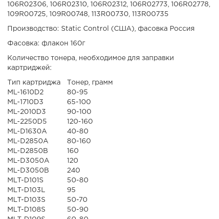
106R02306, 106R02310, 106R02312, 106R02773, 106R02778,
109R00725, 109R00748, 113R00730, 113R00735
Производство: Static Control (США), фасовка Россия
Фасовка: флакон 160г
Количество тонера, необходимое для заправки
картриджей:
Тип картриджа
Тонер, грамм
ML-1610D2
80-95
ML-1710D3
65-100
ML-2010D3
90-100
ML-2250D5
120-160
ML-D1630A
40-80
ML-D2850A
80-160
ML-D2850B
160
ML-D3050A
120
ML-D3050B
240
MLT-D101S
50-80
MLT-D103L
95
MLT-D103S
50-70
MLT-D108S
50-90