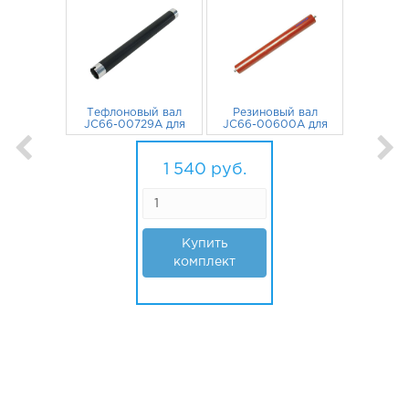
Тефлоновый вал
Резиновый вал
JC66-00729A для
JC66-00600A для
Samsung ML-2250,
Samsung SCX-
SCX-4720, Xerox
692
руб.
4200, SCX-4100,
848
руб.
Phaser 3150,
ML-2015, Phaser
1 540
руб.
WorkCentre PE120
3117, 3140,
WorkCentre 3119
Купить
комплект