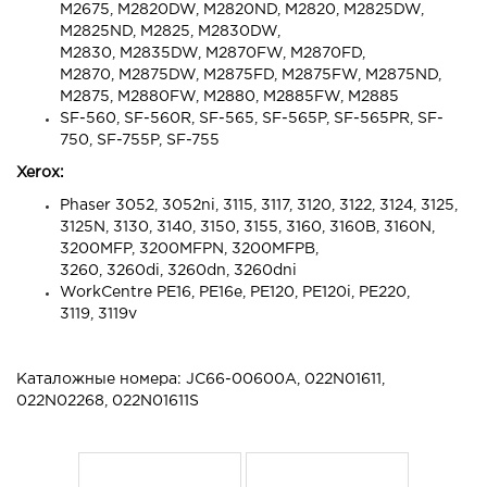
M2675, M2820DW, M2820ND, M2820, M2825DW,
M2825ND, M2825, M2830DW,
M2830, M2835DW, M2870FW, M2870FD,
M2870, M2875DW, M2875FD, M2875FW, M2875ND,
M2875, M2880FW, M2880, M2885FW, M2885
SF-560, SF-560R, SF-565, SF-565P, SF-565PR, SF-
750, SF-755P, SF-755
Xerox:
Phaser 3052, 3052ni, 3115, 3117, 3120, 3122, 3124, 3125,
3125N, 3130, 3140, 3150, 3155, 3160, 3160B, 3160N,
3200MFP, 3200MFPN, 3200MFPB,
3260, 3260di, 3260dn, 3260dni
WorkCentre PE16, PE16e, PE120, PE120i, PE220,
3119, 3119v
Каталожные номера: JC66-00600A, 022N01611,
022N02268, 022N01611S