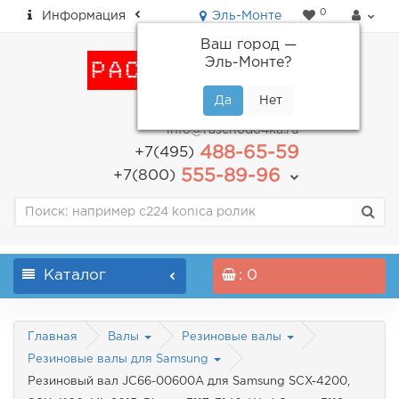
0
Информация
Эль-Монте
Ваш город —
Эль-Монте
?
пн-пт: с 9.00 до 18.00
info@raschodo4ka.ru
488-65-59
+7(495)
555-89-96
+7(800)
Каталог
: 0
Главная
Валы
Резиновые валы
Резиновые валы для Samsung
Резиновый вал JC66-00600A для Samsung SCX-4200,