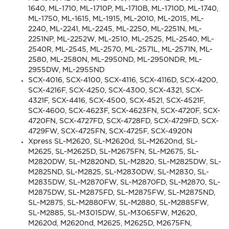
1640, ML-1710, ML-1710P, ML-1710B, ML-1710D, ML-1740,
ML-1750, ML-1615, ML-1915, ML-2010, ML-2015, ML-
2240, ML-2241, ML-2245, ML-2250, ML-2251N, ML-
2251NP, ML-2252W, ML-2510, ML-2525, ML-2540, ML-
2540R, ML-2545, ML-2570, ML-2571L, ML-2571N, ML-
2580, ML-2580N, ML-2950ND, ML-2950NDR, ML-
2955DW, ML-2955ND
SCX-4016, SCX-4100, SCX-4116, SCX-4116D, SCX-4200,
SCX-4216F, SCX-4250, SCX-4300, SCX-4321, SCX-
4321F, SCX-4416, SCX-4500, SCX-4521, SCX-4521F,
SCX-4600, SCX-4623F, SCX-4623FN, SCX-4720F, SCX-
4720FN, SCX-4727FD, SCX-4728FD, SCX-4729FD, SCX-
4729FW, SCX-4725FN, SCX-4725F, SCX-4920N
Xpress SL-M2620, SL-M2620d, SL-M2620nd, SL-
M2625, SL-M2625D, SL-M2675FN, SL-M2675, SL-
M2820DW, SL-M2820ND, SL-M2820, SL-M2825DW, SL-
M2825ND, SL-M2825, SL-M2830DW, SL-M2830, SL-
M2835DW, SL-M2870FW, SL-M2870FD, SL-M2870, SL-
M2875DW, SL-M2875FD, SL-M2875FW, SL-M2875ND,
SL-M2875, SL-M2880FW, SL-M2880, SL-M2885FW,
SL-M2885, SL-M3015DW, SL-M3065FW, M2620,
M2620d, M2620nd, M2625, M2625D, M2675FN,