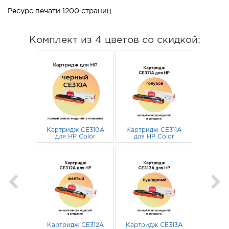
Ресурс печати 1200 страниц
Комплект из 4 цветов со скидкой:
Картридж CE310A
Картридж CE311A
для HP Color
для HP Color
LaserJet CP1025,
LaserJet CP1025,
M175A, M175nw,
402
руб.
M175A, M175nw,
402
руб.
CP1025nw, M175,
CP1025nw, M175,
M275 Sakura
M275 Sakura
черный
голубой
Картридж CE312A
Картридж CE313A