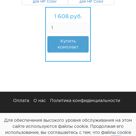
для HP Color
для HP Color
LaserJet CP1025,
LaserJet CP1025,
M175A, M175nw,
402
руб.
M175A, M175nw,
402
руб.
CP1025nw, M175,
CP1025nw, M175,
1 608
руб.
M275 Sakura
M275 Sakura
желтый
пурпурный
Купить
комплект
Оплата
О нас
Политика конфиденциальности
Для обеспечения высокого уровня обслуживания на этом
сайте используются файлы cookie. Продолжая его
использование, вы соглашаетесь с тем, что файлы cookie
Картриджи и все для ремонта принтеров - Расходочка.рф