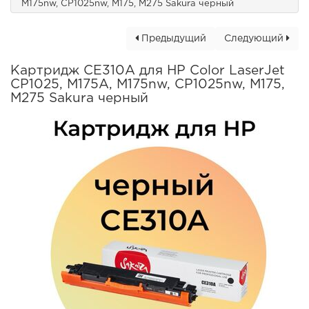
M175nw, CP1025nw, M175, M275 Sakura черный
Предыдущий
Следующий
Картридж CE310A для HP Color LaserJet
CP1025, M175A, M175nw, CP1025nw, M175,
M275 Sakura черный