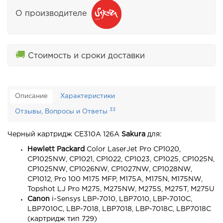
О производителе
🚚
Стоимость и сроки доставки
Описание
Характеристики
33
Отзывы, Вопросы и Ответы
Черный картридж CE310A 126A
Sakura
для:
Hewlett Packard
Color LaserJet Pro CP1020,
CP1025NW, CP1021, CP1022, CP1023, CP1025, CP1025N,
CP1025NW, CP1026NW, CP1027NW, CP1028NW,
CP1012, Pro 100 M175 MFP, M175A, M175N, M175NW,
Topshot LJ Pro M275, M275NW, M275S, M275T, M275U
Canon
i-Sensys LBP-7010, LBP7010, LBP-7010C,
LBP7010C, LBP-7018, LBP7018, LBP-7018C, LBP7018C
(картридж тип 729)