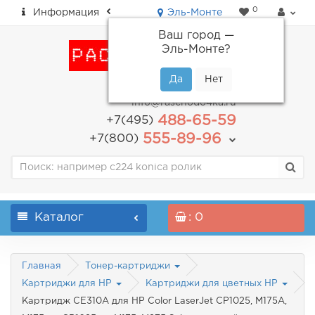
0
Информация
Эль-Монте
Ваш город —
Эль-Монте
?
пн-пт: с 9.00 до 18.00
info@raschodo4ka.ru
488-65-59
+7(495)
555-89-96
+7(800)
Каталог
: 0
Главная
Тонер-картриджи
Картриджи для HP
Картриджи для цветных HP
Картридж CE310A для HP Color LaserJet CP1025, M175A,