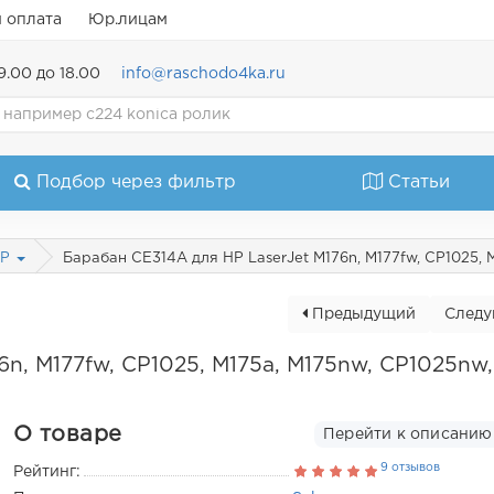
и оплата
Юр.лицам
9.00 до 18.00
info@raschodo4ka.ru
Подбор через фильтр
Статьи
Барабан CE314A для HP LaserJet M176n, M177fw, CP1025, 
HP
Предыдущий
След
n, M177fw, CP1025, M175a, M175nw, CP1025nw,
О товаре
Перейти к описанию
9 отзывов
Рейтинг: