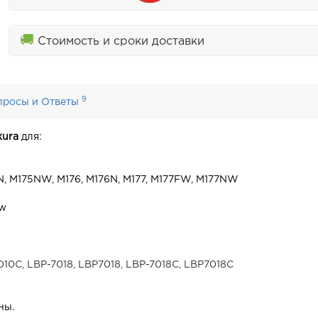
🚚
Стоимость и сроки доставки
9
просы и Ответы
kura
для:
5N, M175NW, M176, M176N, M177, M177FW, M177NW
nw
010C, LBP-7018, LBP7018, LBP-7018C, LBP7018C
ны.