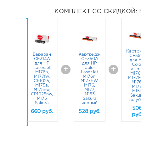
КОМПЛЕКТ СО СКИДКОЙ: 
Картр
Барабан
Картридж
 268
руб.
CF35
CE314A
CF350A
для 
для HP
для HP
Colo
LaserJet
+
Color
+
Laser
M176n,
LaserJet
M176
M177fw,
M176n,
M177F
CP1025,
M177FW,
M176
Купить
M175a,
M176,
M177
комплект
M175nw,
M177,
M15
CP1025nw,
M153
Saku
M175
Sakura
голуб
Sakura
черный
50
660
руб.
528
руб.
руб