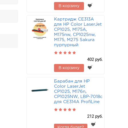
В корзину
Картридж CE313A
для HP Color LaserJet
CP1025, M175A,
M175nw, CP1025nw,
M175, M275 Sakura
пурпурный
402 руб.
В корзину
Барабан для HP
Color LaserJet
CP1025, M176n,
CP1025NW, LBP-7018c
для CE314A ProfiLine
212 руб.
Когда будет?