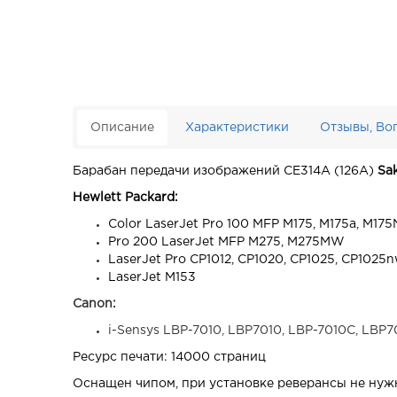
Описание
Характеристики
Отзывы, Во
Барабан передачи изображений CE314A (126A)
Sa
Hewlett Packard:
Color LaserJet Pro 100 MFP M175, M175a, M17
Pro 200 LaserJet MFP M275, M275MW
LaserJet Pro CP1012, CP1020, CP1025, CP1025
LaserJet M153
Canon:
i-Sensys LBP-7010, LBP7010, LBP-7010C, LBP7
Ресурс печати: 14000 страниц
Оснащен чипом, при установке реверансы не нуж