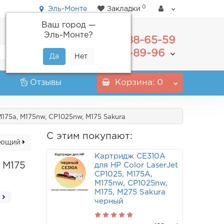
0
Эль-Монте
Закладки
Ваш город —
Эль-Монте
?
488-65-59
+7(495)
555-89-96
+7(800)
Отзывы
Корзина
: 0
M175a, M175nw, CP1025nw, M175 Sakura
С этим покупают:
ующий
Картридж CE310A
 M175
для HP Color LaserJet
CP1025, M175A,
M175nw, CP1025nw,
M175, M275 Sakura
черный