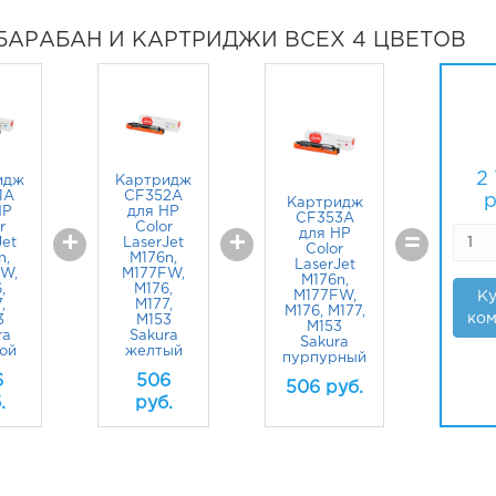
БАРАБАН И КАРТРИДЖИ ВСЕХ 4 ЦВЕТОВ
2
идж
Картридж
1A
CF352A
р
Картридж
HP
для HP
CF353A
r
Color
для HP
+
+
=
Jet
LaserJet
Color
n,
M176n,
LaserJet
W,
M177FW,
M176n,
,
M176,
M177FW,
Ку
,
M177,
M176, M177,
ком
3
M153
M153
ra
Sakura
Sakura
ой
желтый
пурпурный
6
506
506
руб.
.
руб.