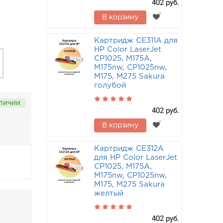
402 руб.
В корзину
Картридж CE311A для
HP Color LaserJet
CP1025, M175A,
M175nw, CP1025nw,
M175, M275 Sakura
голубой
аличии
402 руб.
В корзину
Картридж CE312A
для HP Color LaserJet
CP1025, M175A,
M175nw, CP1025nw,
M175, M275 Sakura
желтый
402 руб.