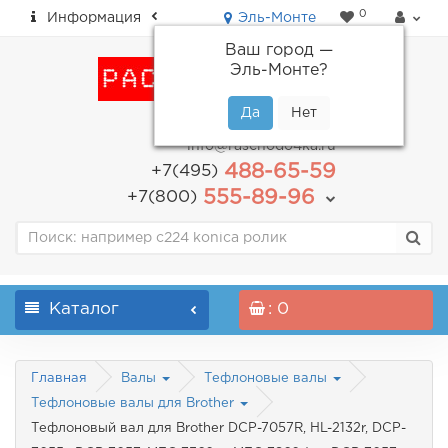
0
Информация
Эль-Монте
Ваш город —
Эль-Монте
?
пн-пт: с 9.00 до 18.00
info@raschodo4ka.ru
488-65-59
+7(495)
555-89-96
+7(800)
Каталог
: 0
Главная
Валы
Тефлоновые валы
Тефлоновые валы для Brother
Тефлоновый вал для Brother DCP-7057R, HL-2132r, DCP-