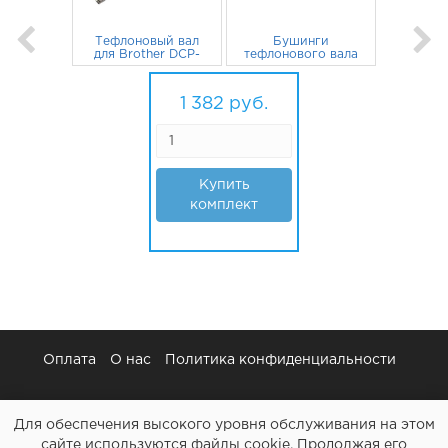
Тефлоновый вал
Бушинги
для Brother DCP-
тефлонового вала
7057R, HL-2132r,
для Brother DCP-
DCP-7055r, DCP-
831
руб.
7057R, HL-2132R,
551
руб.
7057, MFC-7360nr,
DCP-7055R, DCP-
1 382
руб.
MFC-7860dwr,
7057, MFC-
DCP-7057wr
7360NR, MFC-
7860DWR 2шт
Купить
комплект
Оплата
О нас
Политика конфиденциальности
Для обеспечения высокого уровня обслуживания на этом
сайте используются файлы cookie. Продолжая его