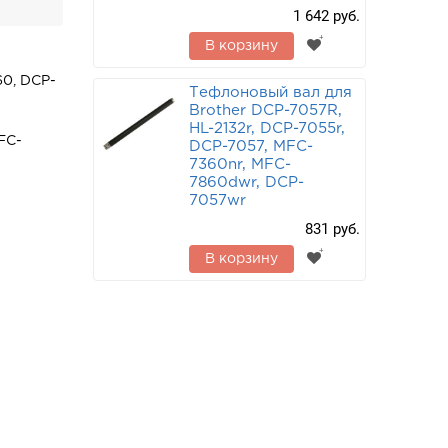
1 642 руб.
В корзину
0, DCP-
Тефлоновый вал для
Brother DCP-7057R,
HL-2132r, DCP-7055r,
FC-
DCP-7057, MFC-
7360nr, MFC-
7860dwr, DCP-
7057wr
831 руб.
В корзину