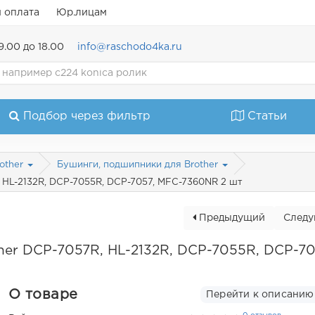
и оплата
Юр.лицам
9.00 до 18.00
info@raschodo4ka.ru
Подбор через фильтр
Статьи
rother
Бушинги, подшипники для Brother
 HL-2132R, DCP-7055R, DCP-7057, MFC-7360NR 2 шт
Предыдущий
След
her DCP-7057R, HL-2132R, DCP-7055R, DCP-70
О товаре
Перейти к описанию