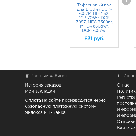
+
Тефлоновый вал
для Brother DCP-
7057R, HL-2132r,
DCP-7055r, DCP-
7057, MFC-7360nr,
MFC-7860dwr,
DCP-7057wr
831
руб.
Личный кабинет
Инфо
История заказов
О нас
Мои закладки
Политик
Регистри
Оплата на сайте производится через
постоян
безопасную платежную систему
Информа
Яндекса и Т-Банка
Информа
Отправи
Карта са