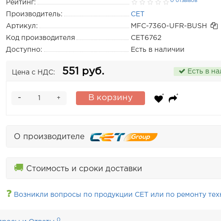
0 отзывов
Рейтинг:
Производитель:
CET
Артикул:
MFC-7360-UFR-BUSH
Код производителя
CET6762
Доступно:
Есть в наличии
551 руб.
Есть в н
Цена с НДС:
-
В корзину
+
О производителе
🚚
Стоимость и сроки доставки
❓
Возникли вопросы по продукции CET или по ремонту тех
0