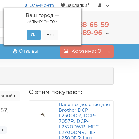
0
Эль-Монте
Закладки
Ваш город —
Эль-Монте
?
488-65-59
+7(495)
555-89-96
+7(800)
Отзывы
Корзина
: 0
С этим покупают:
ующий
Палец отделения для
57,
Brother DCP-
L2500DR, DCP-
7057R, DCP-
L2520DWR, MFC-
L2700DNR, HL-
L2300DR 1 шт