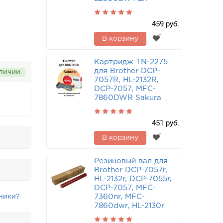
459 руб.
В корзину
Картридж TN-2275
для Brother DCP-
аличии
7057R, HL-2132R,
DCP-7057, MFC-
7860DWR Sakura
451 руб.
В корзину
Резиновый вал для
Brother DCP-7057r,
HL-2132r, DCP-7055r,
DCP-7057, MFC-
ники?
7360nr, MFC-
7860dwr, HL-2130r