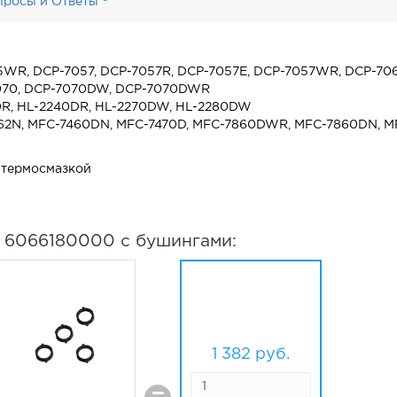
просы и Ответы
WR, DCP-7057, DCP-7057R, DCP-7057E, DCP-7057WR, DCP-706
070, DCP-7070DW, DCP-7070DWR
240R, HL-2240DR, HL-2270DW, HL-2280DW
62N, MFC-7460DN, MFC-7470D, MFC-7860DWR, MFC-7860DN, M
с термосмазкой
а 6066180000 с бушингами:
1 382
руб.