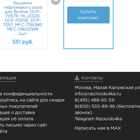
=
Бушинги
тефлонового вала
Купить
для Brother DCP-
7057R, HL-2132R,
комплект
DCP-7055R, DCP-
7057, MFC-7360NR,
MFC-7860DWR
2шт
551
руб.
рмация
Контакты
Москва, Малая Калужская ул.
а конфиденциальности
info@raschodo4ka.ru
руйтесь на сайте для скидок
8(495) 488-65-59
ных покупателей
8(800) 555-89-96 (бесплат
ция о доставке
звонок)
ция об оплате
Telegram Rasxodo4ka
ть письмо через сайт
Написать нам в MAX
йта