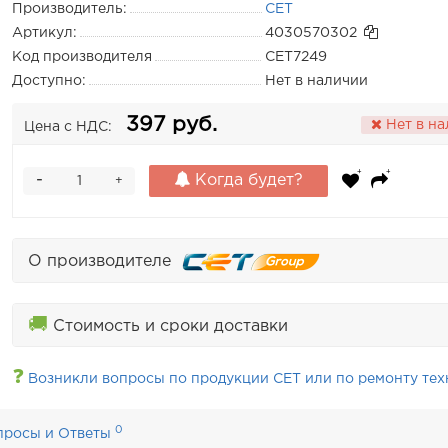
Производитель:
CET
Артикул:
4030570302
Код производителя
CET7249
Доступно:
Нет в наличии
397 руб.
Нет в н
Цена с НДС:
-
Когда будет?
+
О производителе
🚚
Стоимость и сроки доставки
❓
Возникли вопросы по продукции CET или по ремонту тех
0
просы и Ответы