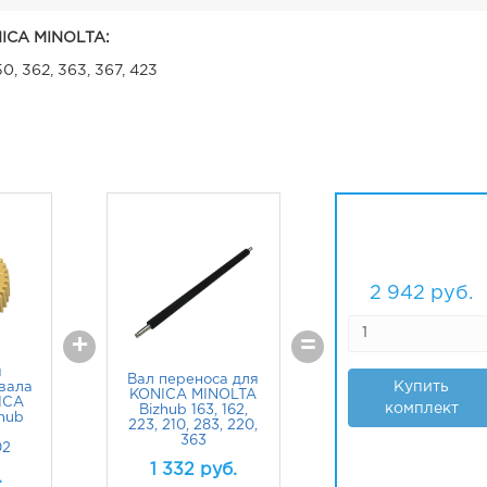
ICA MINOLTA:
50, 362, 363, 367, 423
2 942
руб.
+
=
я
Вал переноса для
Купить
вала
KONICA MINOLTA
ICA
комплект
Bizhub 163, 162,
hub
223, 210, 283, 220,
363
02
1 332
руб.
.