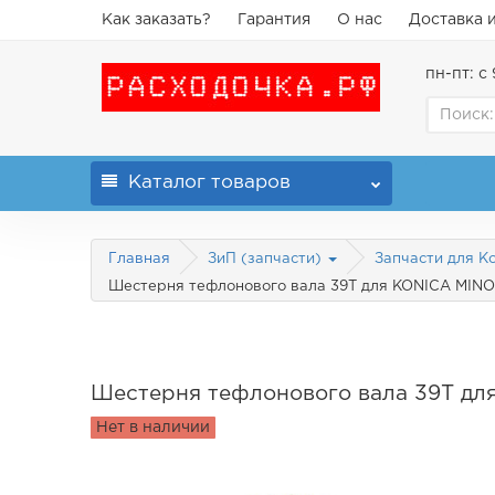
Как заказать?
Гарантия
О нас
Доставка 
пн-пт: с 
Каталог
товаров
Главная
ЗиП (запчасти)
Запчасти для Ko
Шестерня тефлонового вала 39T для KONICA MINOL
Шестерня тефлонового вала 39T дл
Нет в наличии