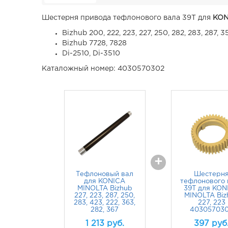
Шестерня привода тефлонового вала 39T для
KON
Bizhub 200, 222, 223, 227, 250, 282, 283, 287, 3
Bizhub 7728, 7828
Di-2510, Di-3510
Каталожный номер: 4030570302
+
Тефлоновый вал
Шестерн
для KONICA
тефлонового 
MINOLTA Bizhub
39T для KON
227, 223, 287, 250,
MINOLTA Biz
283, 423, 222, 363,
227, 223
282, 367
40305703
1 213
руб.
397
руб