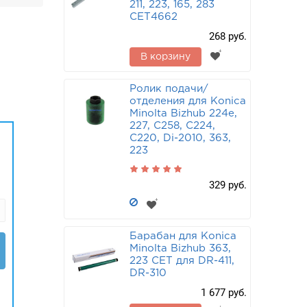
211, 223, 165, 283
CET4662
268 руб.
В корзину
Ролик подачи/
отделения для Konica
Minolta Bizhub 224e,
227, C258, C224,
C220, Di-2010, 363,
223
329 руб.
Барабан для Konica
Minolta Bizhub 363,
223 CET для DR-411,
DR-310
1 677 руб.