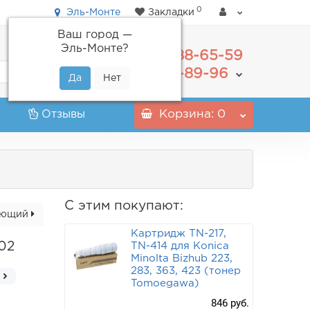
0
Эль-Монте
Закладки
Ваш город —
Эль-Монте
?
488-65-59
+7(495)
555-89-96
+7(800)
Отзывы
Корзина
: 0
С этим покупают:
ующий
Картридж TN-217,
02
TN-414 для Konica
Minolta Bizhub 223,
283, 363, 423 (тонер
Tomoegawa)
846 руб.