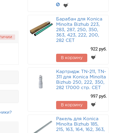
Барабан для Konica
Minolta Bizhub 223,
283, 287, 250, 350,
363, 423, 222, 200,
аличии
282 CET
922 руб.
В корзину
Картридж TN-211, TN-
311 для Konica Minolta
Bizhub 250, 222, 350,
282 17000 стр. CET
997 руб.
В корзину
ники?
Ракель для Konica
Minolta Bizhub 185,
215, 163, 164, 162, 363,