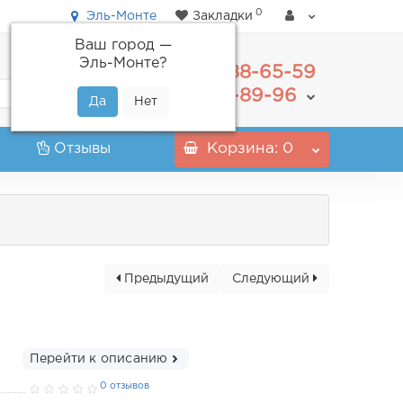
0
Эль-Монте
Закладки
Ваш город —
Эль-Монте
?
488-65-59
+7(495)
555-89-96
+7(800)
Отзывы
Корзина
: 0
Предыдущий
Следующий
Перейти к описанию
0 отзывов