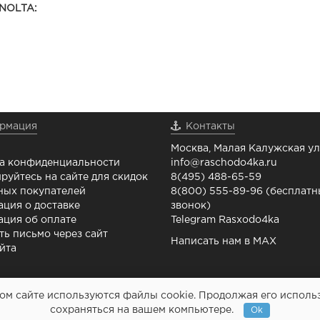
NOLTA:
рмация
Контакты
Москва, Малая Калужская ул.
а конфиденциальности
info@raschodo4ka.ru
руйтесь на сайте для скидок
8(495) 488-65-59
ных покупателей
8(800) 555-89-96 (бесплат
ция о доставке
звонок)
ция об оплате
Telegram Rasxodo4ka
ть письмо через сайт
Написать нам в MAX
йта
м сайте используются файлы cookie. Продолжая его использо
Картриджи и все для
сохраняться на вашем компьютере.
Ok