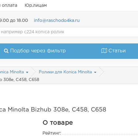
и оплата
Юр.лицам
9.00 до 18.00
info@raschodo4ka.ru
Подбор через фильтр
Статьи
nica Minolta
Ролики для Konica Minolta
b 308e, C458, C658
a Minolta Bizhub 308e, C458, C658
О товаре
Рейтинг: