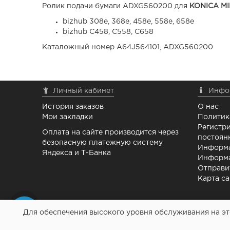
Ролик подачи бумаги ADXG560200 для
KONICA MI
bizhub 308e, 368e, 458e, 558e, 658e
bizhub C458, C558, C658
Каталожный номер A64J564101, ADXG560200
Личный кабинет
Инфо
История заказов
О нас
Мои закладки
Политик
Регистри
Оплата на сайте производится через
постоян
безопасную платежную систему
Информа
Яндекса и Т-Банка
Информа
Отправи
Карта са
Для обеспечения высокого уровня обслуживания на это