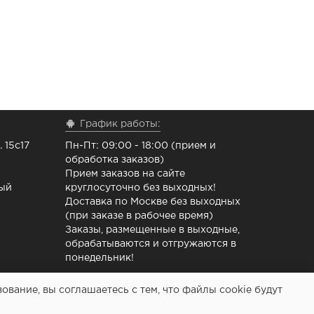
График работы:
 15с17
Пн-Пт: 09:00 - 18:00 (прием и
обработка заказов)
Прием заказов на сайте
ный
круглосуточно без выходных!
Доставка по Москве без выходных
(при заказе в рабочее время)
Заказы, размещенные в выходные,
обрабатываются и отгружаются в
понедельник!
вание, вы соглашаетесь с тем, что файлы cookie будут
 ремонта принтеров - Расходочка.рф 2013-2026 (c)