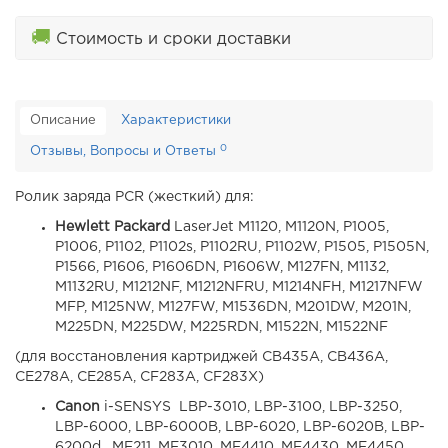
🚚
Стоимость и сроки доставки
Описание
Характеристики
0
Отзывы, Вопросы и Ответы
Ролик заряда PCR (жесткий) для:
Hewlett Packard
LaserJet M1120, M1120N, P1005,
P1006, P1102, P1102s, P1102RU, P1102W, P1505, P1505N,
P1566, P1606, P1606DN, P1606W, M127FN, M1132,
M1132RU, M1212NF, M1212NFRU, M1214NFH, M1217NFW
MFP, M125NW, M127FW, M1536DN, M201DW, M201N,
M225DN, M225DW, M225RDN, M1522N, M1522NF
(для восстановления картриджей CB435A, CB436A,
CE278A, CE285A, CF283A, CF283X)
Canon
i-SENSYS LBP-3010, LBP-3100, LBP-3250,
LBP-6000, LBP-6000B, LBP-6020, LBP-6020B, LBP-
6200d, MF211, MF3010, MF4410, MF4430, MF4450,