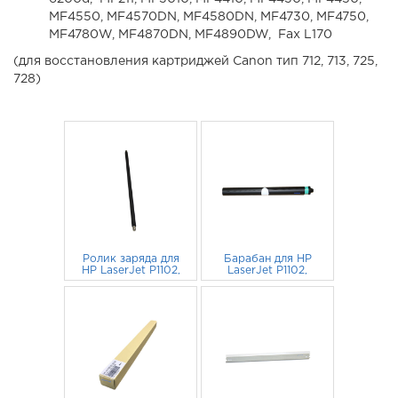
MF4550, MF4570DN, MF4580DN, MF4730, MF4750,
MF4780W, MF4870DN, MF4890DW, Fax L170
(для восстановления картриджей Canon тип 712, 713, 725,
728)
Ролик заряда для
Барабан для HP
HP LaserJet P1102,
LaserJet P1102,
M1132, P1005,
P1005, M1120,
Canon MF3010,
95
руб.
P1102w, Canon
189
руб.
MF4410, LBP-
MF3010, MF4410
6000, LBP-3010
(Static Control)
жесткий