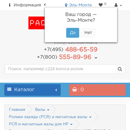
0
Информация
Эль-Монте
Ваш город —
Эль-Монте
?
пн-пт: с 9.00 до 18.00
info@raschodo4ka.ru
488-65-59
+7(495)
555-89-96
+7(800)
Каталог
: 0
Главная
Валы
Ролики заряда (PCR) и магнитные валы
PCR и магнитные валы для HP