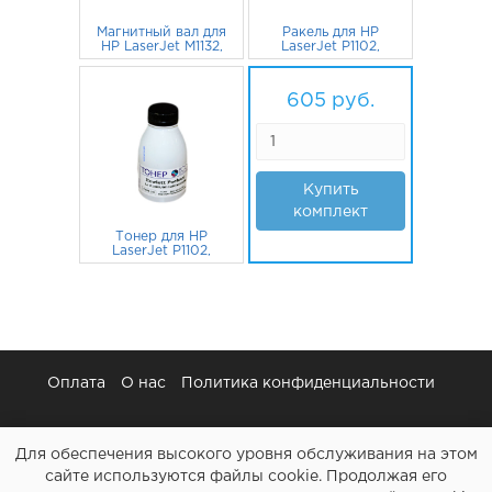
Магнитный вал для
Ракель для HP
HP LaserJet M1132,
LaserJet P1102,
P1102, P1005,
M1132, P1005,
M1120, Canon
110
руб.
Canon MF3010,
57
руб.
MF3010, MF4410,
MF4410, LBP-
605
руб.
LBP-6000
6000, LBP-3010
Купить
комплект
Тонер для HP
LaserJet P1102,
M1120, P1102w,
M1522nf, M225rdn,
154
руб.
Canon MF4410,
MF4430 (Boost)
Type 2.0, 95г
Оплата
О нас
Политика конфиденциальности
Для обеспечения высокого уровня обслуживания на этом
сайте используются файлы cookie. Продолжая его