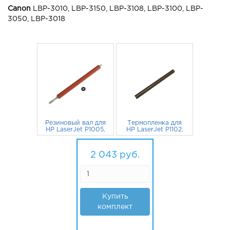
Canon
LBP-3010, LBP-3150, LBP-3108, LBP-3100, LBP-
3050, LBP-3018
Резиновый вал для
Термопленка для
HP LaserJet P1005,
HP LaserJet P1102,
P1006, Canon LBP-
M1132, P1005,
3010, LBP-3100,
782
руб.
M1120, P1006,
1 261
руб.
LBP-3050
Canon MF4410,
2 043
руб.
MF4430 RM1-4209
(o) +смазка
Купить
комплект