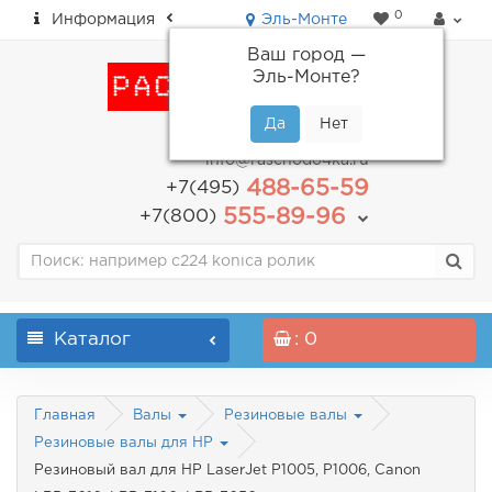
0
Информация
Эль-Монте
Ваш город —
Эль-Монте
?
пн-пт: с 9.00 до 18.00
info@raschodo4ka.ru
488-65-59
+7(495)
555-89-96
+7(800)
Каталог
: 0
Главная
Валы
Резиновые валы
Резиновые валы для HP
Резиновый вал для HP LaserJet P1005, P1006, Canon