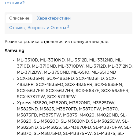
техники?
Описание
Характеристики
2
Отзывы, Вопросы и Ответы
Резинка ролика отделения из полиуретана для:
Samsung
ML-3310D, ML-3310ND, ML-3312D, ML-3312ND, ML-
3710D, ML-3710ND, ML-3710DW, ML-3712D, ML-3712ND,
ML-3712DW, ML-3750ND, ML-6510, ML-6510ND
SCX-3635FN, SCX-4833FD, SCX-4833HD, SCX-
4833FR, SCX-4835FD, SCX-4835FR, SCX-5635FN,
SCX-5637FR, SCX-5637HR, SCX-5637F, SCX-5639FR,
SCX-5737FW, SCX-5739FW
Xpress M3820, M3820D, M3820ND, M3825DW,
M3825ND, M3825, M3870FD, M3870FW, M3870,
M3875FD, M3875FW, M3875, M4020, M4020ND, SL-
M3820, SL-M3820D, SL-M3820ND, SL-M3825DW, SL-
M3825ND, SL-M3825, SL-M3870FD, SL-M3870FW, SL-
M3870, SL-M3875FD, SL-M3875FW, SL-M3875, SL-