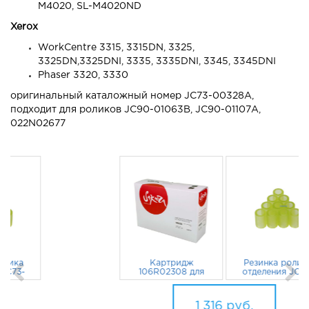
M4020, SL-M4020ND
Xerox
WorkCentre 3315, 3315DN, 3325,
3325DN,3325DNI, 3335, 3335DNI, 3345, 3345DNI
Phaser 3320, 3330
оригинальный каталожный номер JC73-00328A,
подходит для роликов JC90-01063B, JC90-01107A,
022N02677
Картридж
Резинка ролика
106R02308 для
отделения JC73-
Xerox WorkCentre
00328A для
3315, 3315dn 2300
1 099
руб.
Samsung Xpress
217
руб.
стр. Sakura
M4020ND,
1 316
руб.
M4070FR, Xerox