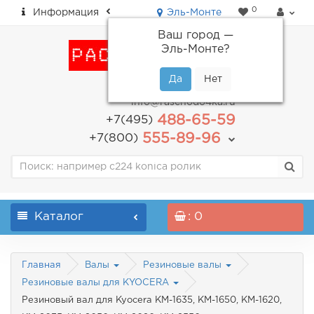
0
Информация
Эль-Монте
Ваш город —
Эль-Монте
?
пн-пт: с 9.00 до 18.00
info@raschodo4ka.ru
488-65-59
+7(495)
555-89-96
+7(800)
Каталог
: 0
Главная
Валы
Резиновые валы
Резиновые валы для KYOCERA
Резиновый вал для Kyocera KM-1635, KM-1650, KM-1620,