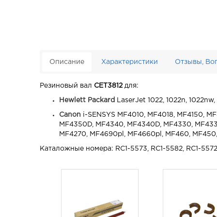
Описание
Характеристики
Отзывы, Во
Резиновый вал
CET3812
для:
Hewlett Packard
LaserJet 1022, 1022n, 1022nw
Canon
i-SENSYS MF4010, MF4018, MF4150, M
MF4350D, MF4340, MF4340D, MF4330, MF4330
MF4270, MF4690pl, MF4660pl, MF460, MF450
Каталожные номера: RC1-5573, RC1-5582, RC1-557