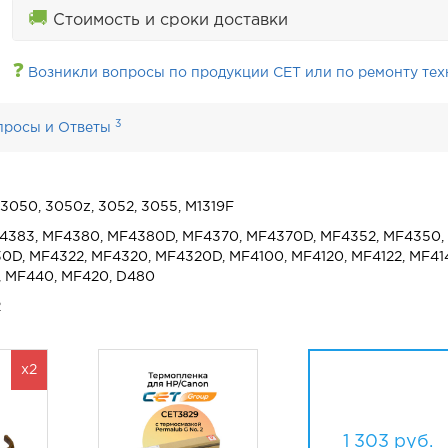
🚚
Стоимость и сроки доставки
❓
Возникли вопросы по продукции CET или по ремонту тех
3
просы и Ответы
, 3050, 3050z, 3052, 3055, M1319F
F4383, MF4380, MF4380D, MF4370, MF4370D, MF4352, MF4350,
D, MF4322, MF4320, MF4320D, MF4100, MF4120, MF4122, MF41
, MF440, MF420, D480
2
x2
1 303
руб.