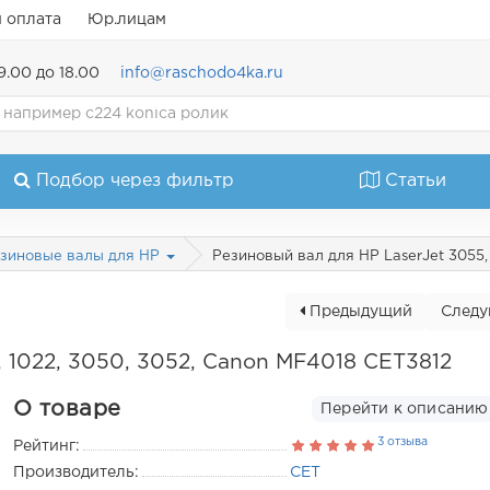
и оплата
Юр.лицам
9.00 до 18.00
info@raschodo4ka.ru
Подбор через фильтр
Статьи
Резиновый вал для HP LaserJet 3055,
зиновые валы для HP
Предыдущий
След
, 1022, 3050, 3052, Canon MF4018 CET3812
О товаре
Перейти к описанию
3 отзыва
Рейтинг:
Производитель:
CET