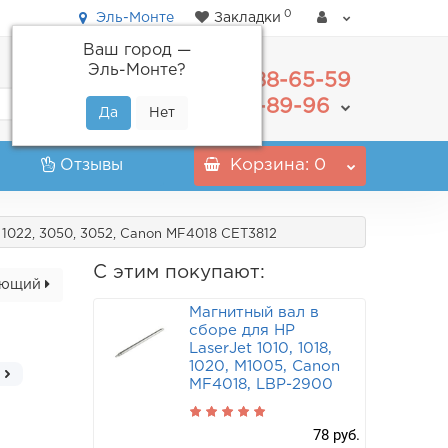
0
Эль-Монте
Закладки
Ваш город —
Эль-Монте
?
488-65-59
+7(495)
555-89-96
+7(800)
Отзывы
Корзина
: 0
 1022, 3050, 3052, Canon MF4018 CET3812
С этим покупают:
ующий
Магнитный вал в
сборе для HP
LaserJet 1010, 1018,
1020, M1005, Canon
MF4018, LBP-2900
78 руб.