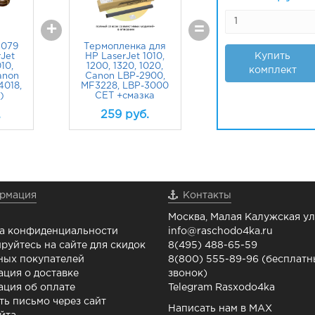
+
=
2079
Термопленка для
Купить
Jet
HP LaserJet 1010,
010,
1200, 1320, 1020,
комплект
anon
Canon LBP-2900,
4018,
MF3228, LBP-3000
)
CET +смазка
.
259
руб.
рмация
Контакты
Москва, Малая Калужская ул.
а конфиденциальности
info@raschodo4ka.ru
руйтесь на сайте для скидок
8(495) 488-65-59
ных покупателей
8(800) 555-89-96 (бесплат
ция о доставке
звонок)
ция об оплате
Telegram Rasxodo4ka
ть письмо через сайт
Написать нам в MAX