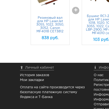
+
Бушинг RC1-
Резиновый вал
для HP Laser
для HP LaserJet
1018, 1020, 1
3055, 1022, 3050,
3055, 1022, C
3052, Canon
LBP-2900, MF
MF4018 CET3812
MF4010 (o
838
руб.
103
руб
Личный кабинет
Инфо
История заказов
О нас
Мои закладки
Политик
Регистри
Оплата на сайте производится через
постоян
безопасную платежную систему
Информа
Яндекса и Т-Банка
Информа
Отправи