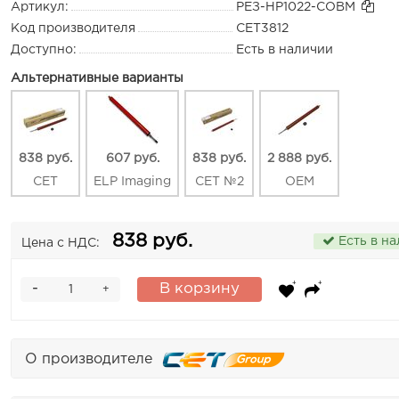
Артикул:
РЕЗ-HP1022-СОВМ
Код производителя
CET3812
Доступно:
Есть в наличии
Альтернативные варианты
838 руб.
607 руб.
838 руб.
2 888 руб.
CET
ELP Imaging
CET №2
OEM
838 руб.
Есть в н
Цена с НДС:
-
В корзину
+
О производителе