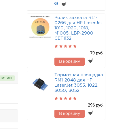
Ролик захвата RL1-
0266 для HP LaserJet
1010, 1020, 1018,
M1005, LBP-2900
CET1132
79 руб.
В корзину
Тормозная площадка
аличии
RM1-2048 для HP
LaserJet 3055, 1022,
3050, 3052
296 руб.
В корзину