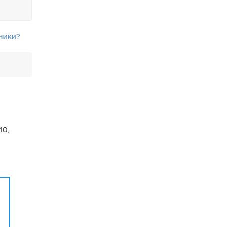
ники?
40,