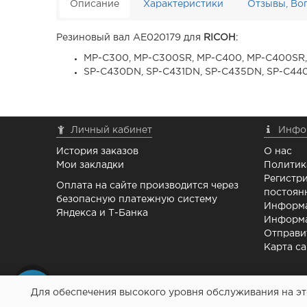
Описание
Характеристики
Отзывы, Во
Резиновый вал AE020179 для
RICOH
:
MP-C300, MP-C300SR, MP-C400, MP-C400SR,
SP-C430DN, SP-C431DN, SP-C435DN, SP-C4
Личный кабинет
Инфо
История заказов
О нас
Мои закладки
Политик
Регистри
Оплата на сайте производится через
постоян
безопасную платежную систему
Информа
Яндекса и Т-Банка
Информа
Отправи
Карта са
Для обеспечения высокого уровня обслуживания на это