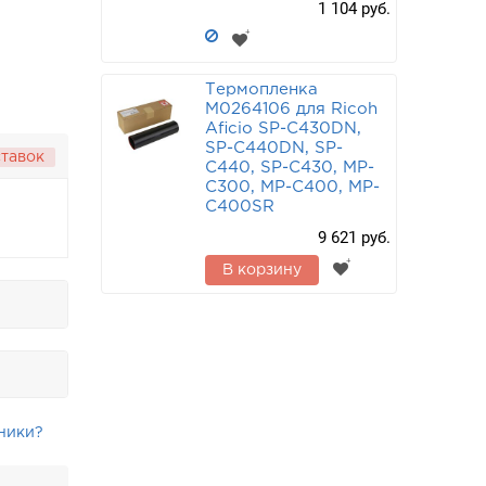
1 104 руб.
Термопленка
M0264106 для Ricoh
Aficio SP-C430DN,
SP-C440DN, SP-
ставок
C440, SP-C430, MP-
C300, MP-C400, MP-
C400SR
9 621 руб.
В корзину
ники?