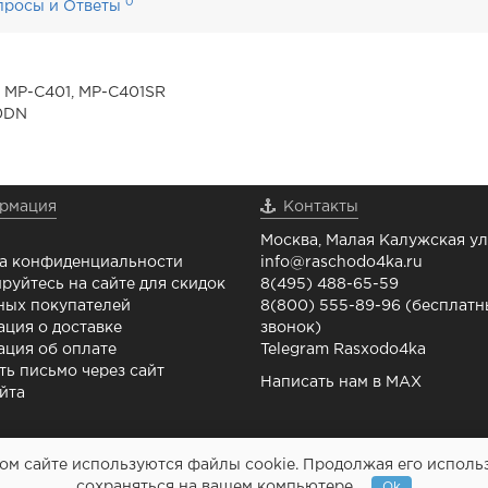
0
просы и Ответы
 MP-C401, MP-C401SR
40DN
рмация
Контакты
Москва, Малая Калужская ул.
а конфиденциальности
info@raschodo4ka.ru
руйтесь на сайте для скидок
8(495) 488-65-59
ных покупателей
8(800) 555-89-96 (бесплат
ция о доставке
звонок)
ция об оплате
Telegram Rasxodo4ka
ть письмо через сайт
Написать нам в MAX
йта
м сайте используются файлы cookie. Продолжая его использо
Картриджи и все для
сохраняться на вашем компьютере.
Ok