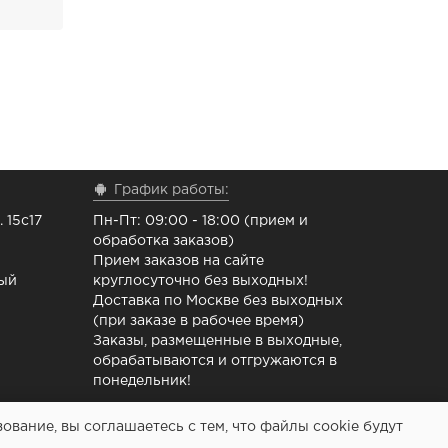
График работы:
 15с17
Пн-Пт: 09:00 - 18:00 (прием и
обработка заказов)
Прием заказов на сайте
ный
круглосуточно без выходных!
Доставка по Москве без выходных
(при заказе в рабочее время)
Заказы, размещенные в выходные,
обрабатываются и отгружаются в
понедельник!
вание, вы соглашаетесь с тем, что файлы cookie будут
 ремонта принтеров - Расходочка.рф 2013-2026 (c)