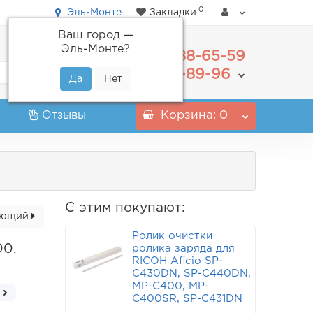
0
Эль-Монте
Закладки
Ваш город —
Эль-Монте
?
488-65-59
+7(495)
555-89-96
+7(800)
Отзывы
Корзина
: 0
С этим покупают:
ующий
Ролик очистки
00,
ролика заряда для
RICOH Aficio SP-
C430DN, SP-C440DN,
MP-C400, MP-
C400SR, SP-C431DN