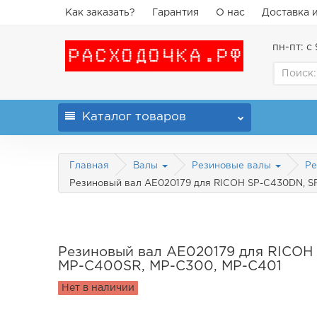
Как заказать?
Гарантия
О нас
Доставка 
пн-пт: с 
Каталог
товаров
Главная
Валы
Резиновые валы
Ре
Резиновый вал AE020179 для RICOH SP-C430DN, S
Резиновый вал AE020179 для RICOH
MP-C400SR, MP-C300, MP-C401
Нет в наличии