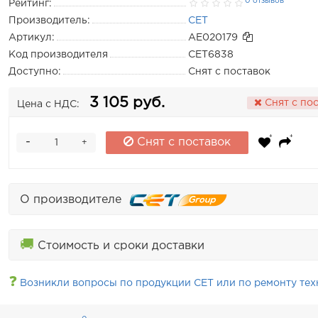
0 отзывов
Рейтинг:
Производитель:
CET
Артикул:
AE020179
Код производителя
CET6838
Доступно:
Снят с поставок
3 105 руб.
Снят с по
Цена с НДС:
-
Снят с поставок
+
О производителе
🚚
Стоимость и сроки доставки
❓
Возникли вопросы по продукции CET или по ремонту тех