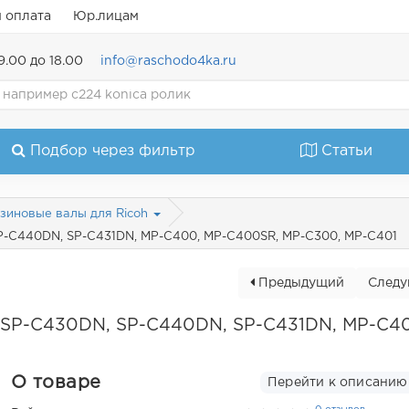
и оплата
Юр.лицам
9.00 до 18.00
info@raschodo4ka.ru
Подбор через фильтр
Статьи
зиновые валы для Ricoh
P-C440DN, SP-C431DN, MP-C400, MP-C400SR, MP-C300, MP-C401
Предыдущий
След
 SP-C430DN, SP-C440DN, SP-C431DN, MP-C4
О товаре
Перейти к описанию