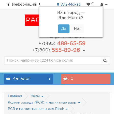
0
Информация
Эль-Монте
Ваш город —
Эль-Монте
?
пн-пт: с 9.00 до 18.00
info@raschodo4ka.ru
488-65-59
+7(495)
555-89-96
+7(800)
Каталог
: 0
Главная
Валы
Ролики заряда (PCR) и магнитные валы
PCR и магнитные валы для Ricoh