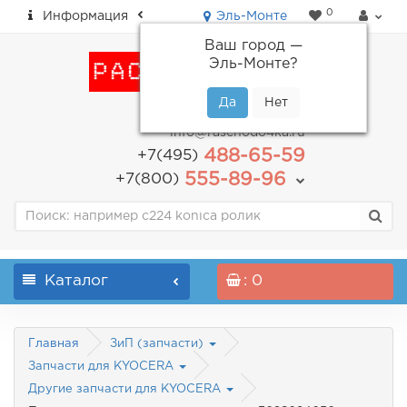
0
Информация
Эль-Монте
Ваш город —
Эль-Монте
?
пн-пт: с 9.00 до 18.00
info@raschodo4ka.ru
488-65-59
+7(495)
555-89-96
+7(800)
Каталог
: 0
Главная
ЗиП (запчасти)
Запчасти для KYOCERA
Другие запчасти для KYOCERA