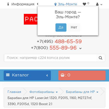
0
Информация
Эль-Монте
Ваш город —
Эль-Монте
?
пн-пт: с 9.00 до 18.00
info@raschodo4ka.ru
488-65-59
+7(495)
555-89-96
+7(800)
Каталог
: 0
Главная
Фотобарабаны
Барабаны для HP
Барабан для HP LaserJet 1320, P2015, 1160, M2727nf,
3390, P2015d, 1320 Boost 2.1