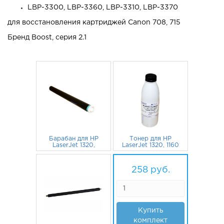
LBP-3300, LBP-3360, LBP-3310, LBP-3370
для восстановления картриджей Canon 708, 715
Бренд Boost, серия 2.1
Барабан для HP
Тонер для HP
LaserJet 1320,
LaserJet 1320, 1160
P2015, 1160,
(Boost) HD Type
M2727nf, 3390,
94
руб.
108
2.1, 130г
руб.
P2015d, 1320 Boost
258
руб.
2.1
Купить
комплект