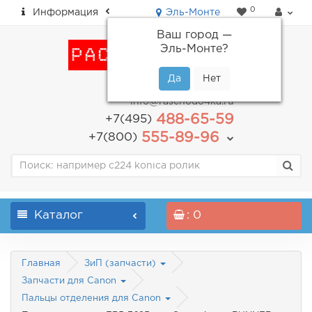
0
Информация
Эль-Монте
Ваш город —
Эль-Монте
?
пн-пт: с 9.00 до 18.00
info@raschodo4ka.ru
488-65-59
+7(495)
555-89-96
+7(800)
Каталог
: 0
Главная
ЗиП (запчасти)
Запчасти для Canon
Пальцы отделения для Canon