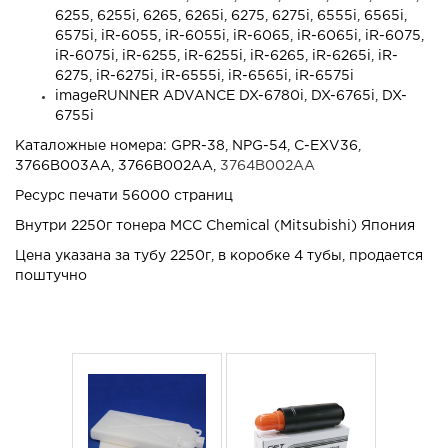
6255, 6255i, 6265, 6265i, 6275, 6275i, 6555i, 6565i,
6575i, iR-6055, iR-6055i, iR-6065, iR-6065i, iR-6075,
iR-6075i, iR-6255, iR-6255i, iR-6265, iR-6265i, iR-
6275, iR-6275i, iR-6555i, iR-6565i, iR-6575i
imageRUNNER ADVANCE DX-6780i, DX-6765i, DX-
6755i
Каталожные номера: GPR-38, NPG-54, C-EXV36,
3766B003AA, 3766B002AA,
3764B002AA
Ресурс печати 56000 страниц
Внутри
2250г
тонера MCC Chemical (Mitsubishi) Япония
Цена указана за тубу 2250г, в коробке 4 тубы, продается
поштучно