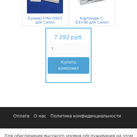
Бункер FM4-0905
Картридж C-
для Canon
EXV36 для Canon
imageRUNNER
imageRUNNER
6255, 6055, iR-
3 766
руб.
6255, 6055, iR-
3 526
руб.
6055, 6265, iR-
6055, 6265, iR-
7 292
руб.
6255, 6065, 8105,
6255, 6065 (тонер
6275
Mitsubishi)
Купить
комплект
Оплата
О нас
Политика конфиденциальности
Для обеспечения высокого уровня обслуживания на этом