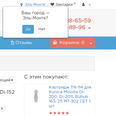
0
Эль-Монте
Закладки
Ваш город —
Эль-Монте
?
488-65-59
+7(495)
555-89-96
+7(800)
Отзывы
Корзина
: 0
С этим покупают:
ующий
Картридж TN-114 для
Di-152
Konica Minolta Di-
200, Di-2011, Bizhub
163, 211 MT-302 CET 1
шт