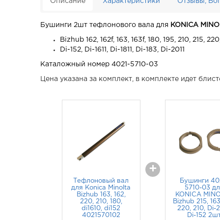
Описание
Характеристики
Отзывы, Во
Бушинги 2шт тефлонового вала для
KONICA MINO
Bizhub 162, 162f, 163, 163f, 180, 195, 210, 215, 22
Di-152, Di-1611, Di-1811, Di-183, Di-2011
Каталожный номер 4021-5710-03
Цена указана за комплект, в комплекте идет блист
+
Тефлоновый вал
Бушинги 40
для Konica Minolta
5710-03 д
Bizhub 163, 162,
KONICA MIN
220, 210, 180,
Bizhub 215, 163
di1610, di152
220, 210, Di-2
4021570102
Di-152 2ш