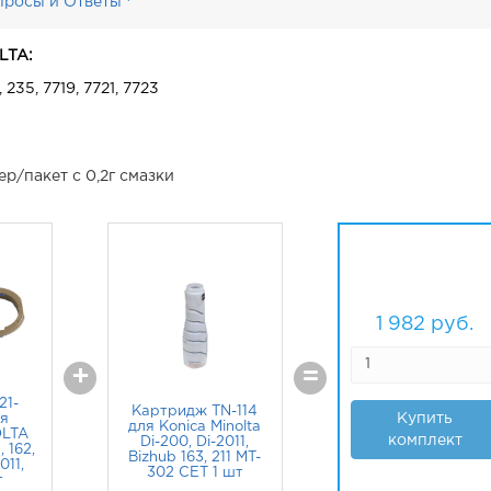
просы и Ответы
LTA:
0, 235, 7719, 7721, 7723
ер/пакет с 0,2г смазки
1 982
руб.
+
=
21-
Картридж TN-114
Купить
ля
для Konica Minolta
OLTA
комплект
Di-200, Di-2011,
, 162,
Bizhub 163, 211 MT-
011,
302 CET 1 шт
т