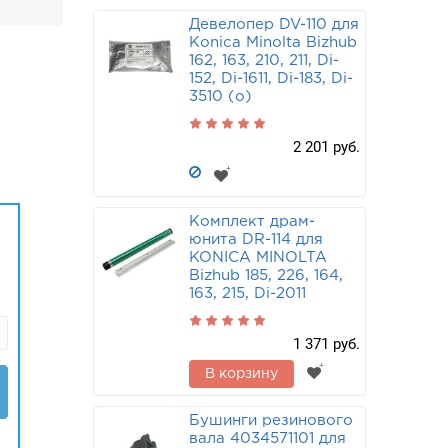
Девелопер DV-110 для
Konica Minolta Bizhub
162, 163, 210, 211, Di-
152, Di-1611, Di-183, Di-
3510 (o)
2 201 руб.
Комплект драм-
юнита DR-114 для
KONICA MINOLTA
Bizhub 185, 226, 164,
163, 215, Di-2011
1 371 руб.
В корзину
Бушинги резинового
вала 4034571101 для