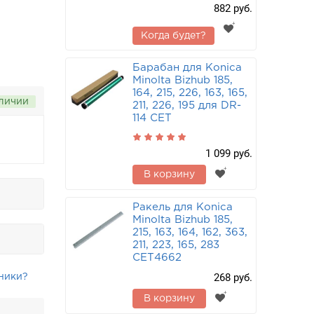
882 руб.
Когда будет?
Барабан для Konica
Minolta Bizhub 185,
164, 215, 226, 163, 165,
аличии
211, 226, 195 для DR-
114 CET
1 099 руб.
В корзину
Ракель для Konica
Minolta Bizhub 185,
215, 163, 164, 162, 363,
211, 223, 165, 283
CET4662
268 руб.
ники?
В корзину