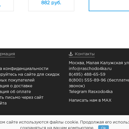
882
руб.
.
рмация
Контакты
Москва, Малая Калужская ул.
а конфиденциальности
info@raschodo4ka.ru
руйтесь на сайте для скидок
8(495) 488-65-59
ных покупателей
8(800) 555-89-96 (бесплат
ция о доставке
звонок)
ция об оплате
Telegram Rasxodo4ka
ть письмо через сайт
Написать нам в MAX
йта
м сайте используются файлы cookie. Продолжая его использо
Картриджи и все для
сохраняться на вашем компьютере.
Ok