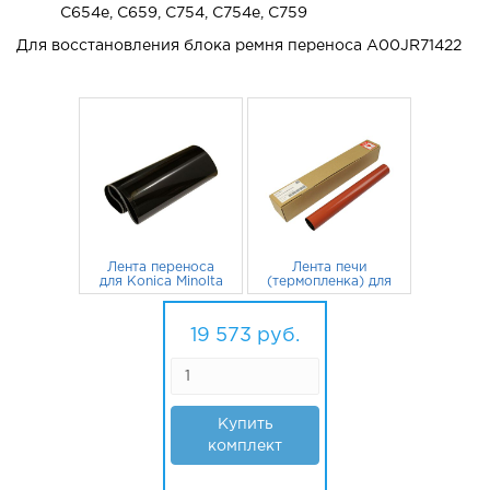
C654e, C659, C754, C754e, C759
Для восстановления блока ремня переноса A00JR71422
Лента переноса
Лента печи
для Konica Minolta
(термопленка) для
Bizhub 958, C452,
Konica Minolta
C451, C552, C654
13 711
руб.
Bizhub C451, C452,
5 862
руб.
CET
C552, 552, C652,
19 573
руб.
652, C650
Купить
комплект