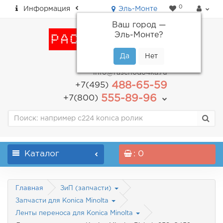
0
Информация
Эль-Монте
Ваш город —
Эль-Монте
?
пн-пт: с 9.00 до 18.00
info@raschodo4ka.ru
488-65-59
+7(495)
555-89-96
+7(800)
Каталог
: 0
Главная
ЗиП (запчасти)
Запчасти для Konica Minolta
Ленты переноса для Konica Minolta