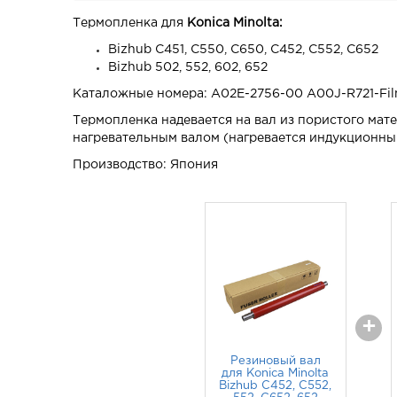
Термопленка для
Konica Minolta:
Bizhub C451, C550, C650, C452, C552, C652
Bizhub 502, 552, 602, 652
Каталожные номера: A02E-2756-00 A00J-R721-Fi
Термопленка надевается на вал из пористого матер
нагревательным валом (нагревается индукционны
Производство: Япония
+
Резиновый вал
для Konica Minolta
Bizhub C452, C552,