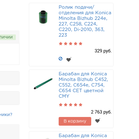
Ролик подачи/
отделения для Konica
Minolta Bizhub 224e,
227, C258, C224,
C220, Di-2010, 363,
223
аличии
329 руб.
Барабан для Konica
Minolta Bizhub C452,
C552, C654e, C754,
C654 CET цветной
CMY
2 763 руб.
ники?
В корзину
Барабан для Konica