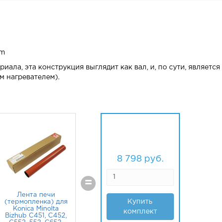
lm
иала, эта конструкция выглядит как вал, и, по сути, является
м нагревателем).
8 798
руб.
=
Лента печи
Купить
(термопленка) для
Konica Minolta
комплект
Bizhub C451, C452,