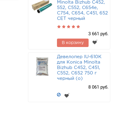
Minolta Bizhub C452,
552, C552, C654e,
C754, C654, C451, 652
CET черный
3 661 руб.
В корзину
Девелопер IU-610K
для Konica Minolta
Bizhub C452, C451,
C552, C652 750 г
черный (o)
8 061 руб.
+
Резиновый вал
(
для Konica Minolta
Bizhub C451, C550,
B