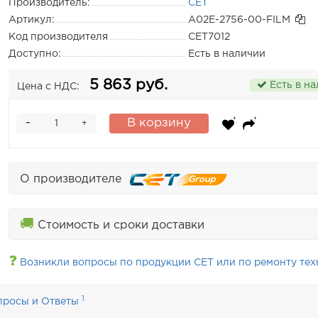
Производитель:
CET
Артикул:
A02E-2756-00-FILM
Код производителя
CET7012
Доступно:
Есть в наличии
5 863 руб.
Есть в н
Цена с НДС:
-
В корзину
+
О производителе
🚚
Стоимость и сроки доставки
❓
Возникли вопросы по продукции CET или по ремонту тех
1
просы и Ответы