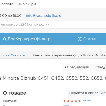
и оплата
Юр.лицам
9.00 до 18.00
info@raschodo4ka.ru
Подбор через фильтр
Статьи
Лента печи (термопленка) для Konica Minolta 
Konica Minolta
Предыдущий
След
Minolta Bizhub C451, C452, C552, 552, C652, 
О товаре
Перейти к описанию
1 отзыв
Рейтинг: