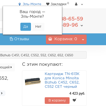
0
Эль-Монте
Закладки
Ваш город —
Эль-Монте
?
488-65-59
+7(495)
555-89-96
+7(800)
Отзывы
Корзина
: 0
Bizhub C451, C452, C552, 552, C652, 652, C650
С этим покупают:
ующий
Картридж TN-613K
652,
для Konica Minolta
Bizhub C452, C652,
C552 CET черный
4 423 руб.
В корзину