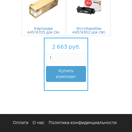
Картридж
Фотобарабан
44574705 для Oki
44574302 для OKI
B431dn, B431,
MB472, B432,
B411d, B411, B431d,
472
руб.
B431DN, B431, B411,
2 191
руб.
MB461 MB471w
MB471, B412,
2 663
руб.
GalaPrint 3000
MB492, MB491,
стр.
B431D Sakura
Купить
комплект
Оплата
О нас
Политика конфиденциальности