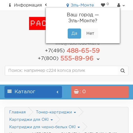
0
Информация
Эль-Монте
Ваш город —
Эль-Монте
?
пн-пт: с 9.00 до 18.00
info@raschodo4ka.ru
488-65-59
+7(495)
555-89-96
+7(800)
Каталог
: 0
Главная
Тонер-картриджи
Картриджи для OKI
Картриджи для черно-белых OKI