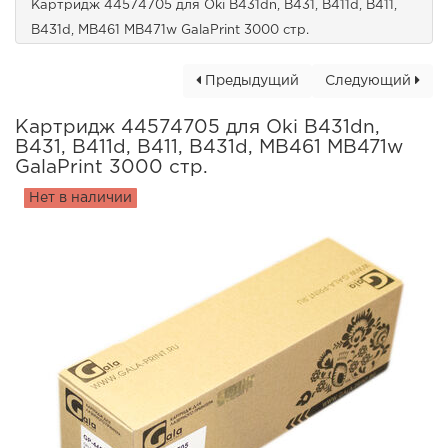
Картридж 44574705 для Oki B431dn, B431, B411d, B411,
B431d, MB461 MB471w GalaPrint 3000 стр.
Предыдущий
Следующий
Картридж 44574705 для Oki B431dn,
B431, B411d, B411, B431d, MB461 MB471w
GalaPrint 3000 стр.
Нет в наличии