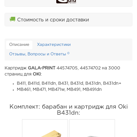
🚚
Стоимость и сроки доставки
Описание
Характеристики
0
Отзывы, Вопросы и Ответы
Картридж
GALA-PRINT
44574705, 44574702 на 3000
страниц для
OKI
:
B411, B411d, B411dn, B431, B431d, B431dn, B431dn+
MB461, MB471, MB471w, MB491, MB491dn
Комплект: барабан и картридж для Oki
B431dn: