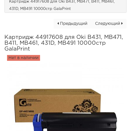
Картридж 44917608 для Oki B431, MB471, B411, MB461,
431D, MB491 10000стр GalaPrint
Предыдущий
Следующий
Картридж 44917608 для Oki B431, MB471,
B411, MB461, 431D, MB491 10000стр
GalaPrint
Нет в наличии