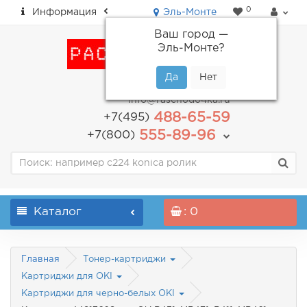
0
Информация
Эль-Монте
Ваш город —
Эль-Монте
?
пн-пт: с 9.00 до 18.00
info@raschodo4ka.ru
488-65-59
+7(495)
555-89-96
+7(800)
Каталог
: 0
Главная
Тонер-картриджи
Картриджи для OKI
Картриджи для черно-белых OKI