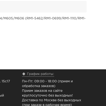
4/M605/M606 (RM1-5462/RM1-0699/RM1-1110/RM1-
График работы:
 15с17
Пн-Пт: 09:00 - 18:00 (прием и
обработка заказов)
Прием заказов на сайте
ный
круглосуточно без выходных!
Доставка по Москве без выходных
(при заказе в рабочее время)