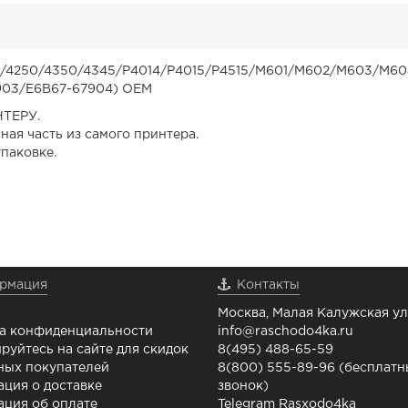
00/4250/4350/4345/P4014/P4015/P4515/M601/M602/M603/M60
903/E6B67-67904) OEM
ТЕРУ.
ная часть из самого принтера.
паковке.
рмация
Контакты
Москва, Малая Калужская ул.
а конфиденциальности
info@raschodo4ka.ru
руйтесь на сайте для скидок
8(495) 488-65-59
ных покупателей
8(800) 555-89-96 (бесплат
ция о доставке
звонок)
ция об оплате
Telegram Rasxodo4ka