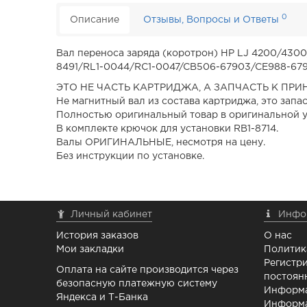
0
Описание
Отзывы, Вопросы и Ответы
Вал переноса заряда (коротрон) HP LJ 4200/43
8491/RL1-0044/RC1-0047/CB506-67903/CE988-67
ЭТО НЕ ЧАСТЬ КАРТРИДЖА, А ЗАПЧАСТЬ К ПРИН
Не магнитный вал из состава картриджа, это запас
Полностью оригинальный товар в оригинальной у
В комплекте крючок для установки RB1-8714.
Валы ОРИГИНАЛЬНЫЕ, несмотря на цену.
Без инструкции по установке.
Личный кабинет
Инфо
История заказов
О нас
Мои закладки
Политик
Регистри
Оплата на сайте производится через
постоян
безопасную платежную систему
Информа
Яндекса и Т-Банка
Информа