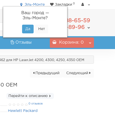
0
Эль-Монте
Закладки
Ваш город —
Эль-Монте
?
488-65-59
+7(495)
555-89-96
+7(800)
Отзывы
Корзина
: 0
62 для HP LaserJet 4200, 4300, 4250, 4350 OEM
Предыдущий
Следующий
350 OEM
Перейти к описанию
0 отзывов
Hewlett Packard