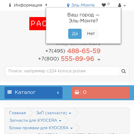
0
Информация
Эль-Монте
Ваш город —
Эль-Монте
?
пн-пт: с 9.00 до 18.00
info@raschodo4ka.ru
488-65-59
+7(495)
555-89-96
+7(800)
Каталог
: 0
Главная
ЗиП (запчасти)
Запчасти для KYOCERA
Блоки проявки для KYOCERA