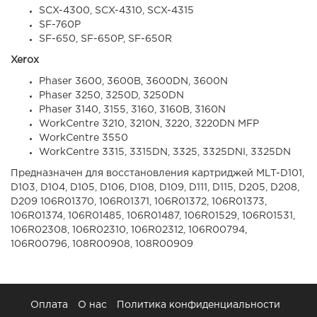
SCX-4300, SCX-4310, SCX-4315
SF-760P
SF-650, SF-650P, SF-650R
Xerox
Phaser 3600, 3600B, 3600DN, 3600N
Phaser 3250, 3250D, 3250DN
Phaser 3140, 3155, 3160, 3160B, 3160N
WorkCentre 3210, 3210N, 3220, 3220DN MFP
WorkCentre 3550
WorkCentre 3315, 3315DN, 3325, 3325DNI, 3325DN
Предназначен для восстановления картриджей MLT-D101,
D103, D104, D105, D106, D108, D109, D111, D115, D205, D208,
D209 106R01370, 106R01371, 106R01372, 106R01373,
106R01374, 106R01485, 106R01487, 106R01529, 106R01531,
106R02308, 106R02310, 106R02312, 106R00794,
106R00796, 108R00908, 108R00909
Оплата
О нас
Политика конфиденциальности