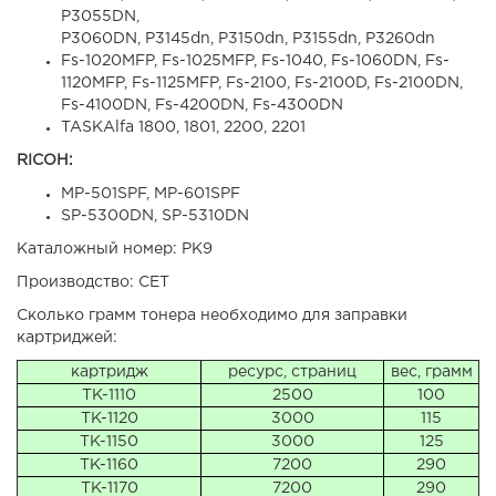
P3055DN,
P3060DN, P3145dn, P3150dn, P3155dn, P3260dn
Fs-1020MFP, Fs-1025MFP, Fs-1040, Fs-1060DN, Fs-
1120MFP, Fs-1125MFP, Fs-2100, Fs-2100D, Fs-2100DN,
Fs-4100DN, Fs-4200DN, Fs-4300DN
TASKAlfa 1800, 1801, 2200, 2201
RICOH:
MP-501SPF, MP-601SPF
SP-5300DN, SP-5310DN
Каталожный номер: PK9
Производство: CET
Сколько грамм тонера необходимо для заправки
картриджей:
картридж
ресурс, страниц
вес, грамм
TK-1110
2500
100
TK-1120
3000
115
TK-1150
3000
125
TK-1160
7200
290
TK-1170
7200
290