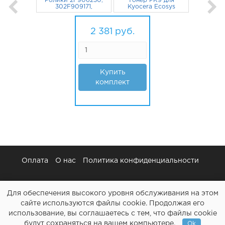
Ролики 2F906230,
Тонер PK9 для
302F909171,
Kyocera Ecosys
302HN06080 для
M2040dn, M2135dn,
KYOCERA Ecosys
1 078
руб.
M2635dn, Fs-1040,
1 303
руб.
M2040dn,
Fs-1020MFP (CET)
2 381
руб.
M2235dn, M2540dn
750 г
LONG LIFE 3 шт
Купить
комплект
Оплата
О нас
Политика конфиденциальности
Для обеспечения высокого уровня обслуживания на этом
сайте используются файлы cookie. Продолжая его
использование, вы соглашаетесь с тем, что файлы cookie
Картриджи и все для ремонта принтеров - Расходочка.рф
будут сохраняться на вашем компьютере.
Ok