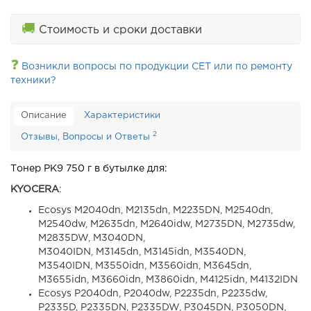
🚚
Стоимость и сроки доставки
❓
Возникли вопросы по продукции CET или по ремонту
техники?
Описание
Характеристики
2
Отзывы, Вопросы и Ответы
Тонер PK9 750 г в бутылке для:
KYOCERA
:
Ecosys M2040dn, M2135dn, M2235DN, M2540dn,
M2540dw, M2635dn, M2640idw, M2735DN, M2735dw,
M2835DW, M3040DN,
M3040IDN, M3145dn, M3145idn, M3540DN,
M3540IDN, M3550idn, M3560idn, M3645dn,
M3655idn, M3660idn, M3860idn, M4125idn, M4132IDN
Ecosys P2040dn, P2040dw, P2235dn, P2235dw,
P2335D, P2335DN, P2335DW, P3045DN, P3050DN,