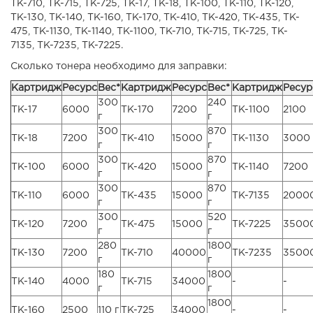
TK-710, TK-715, TK-725, TK-17, TK-18, TK-100, TK-110, TK-120,
TK-130, TK-140, TK-160, TK-170, TK-410, TK-420, TK-435, TK-
475, TK-1130, TK-1140, TK-1100, TK-710, TK-715, TK-725, TK-
7135, TK-7235, TK-7225.
Сколько тонера необходимо для заправки:
Картридж
Ресурс
Вес*
Картридж
Ресурс
Вес*
Картридж
Ресур
300
240
TK-17
6000
TK-170
7200
TK-1100
2100
г
г
300
870
TK-18
7200
TK-410
15000
TK-1130
3000
г
г
300
870
TK-100
6000
TK-420
15000
TK-1140
7200
г
г
300
870
TK-110
6000
TK-435
15000
TK-7135
2000
г
г
300
520
TK-120
7200
TK-475
15000
TK-7225
3500
г
г
280
1800
TK-130
7200
TK-710
40000
TK-7235
3500
г
г
180
1800
TK-140
4000
TK-715
34000
-
-
г
г
1800
TK-160
2500
110 г
TK-725
34000
-
-