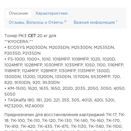
Описание
Характеристики
0
1
Отзывы, Вопросы и Ответы
Важная информация
Тонер PK3
CET
20 кг для
**KYOCERA:**
• ECOSYS M2030DN, M2035DN, M2530DN, M2535DN,
P2035D, P2135DN
• FS-1000, 1000+, 1010, 1016MFP, 1018MFP, 1020, 1020D,
1024MFP, 1028MFP, 1030MFP, 1035MFP, 1050, 1100, 1116MFP,
1118MFP, 1124MFP, 1128MFP, 1130MFP, 1135MFP, 1300D,
1300DN, 1320D, 1320DN, 1350DN, 1370DN, 6530MFP, 720,
820, 9130DN, 920, 9530DN
• KM-1500, 1620, 1635, 1650, 2020, 2035, 2050, 3050, 4050,
5050
• TASKalfa 180, 181, 220, 221, 255, 305, 4012i, 420i, 520i,
MZ3200i, MZ4000i
Предназначен для восстановления картриджей TK-17, TK-
18, TK-100, TK-110, TK-120, TK-130, TK-140, TK-160, TK-170,
TK-410, TK-420, TK-435, TK-475, TK-1130, TK-1140, TK-1100,