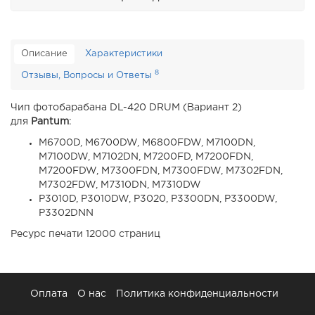
Описание
Характеристики
8
Отзывы, Вопросы и Ответы
Чип фотобарабана DL-420 DRUM (Вариант 2)
для
Pantum
:
M6700D, M6700DW, M6800FDW, M7100DN,
M7100DW, M7102DN, M7200FD, M7200FDN,
M7200FDW, M7300FDN, M7300FDW, M7302FDN,
M7302FDW, M7310DN, M7310DW
P3010D, P3010DW, P3020, P3300DN, P3300DW,
P3302DNN
Ресурс печати 12000 страниц
Оплата
О нас
Политика конфиденциальности