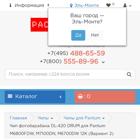
0
Информация
Эль-Монте
Ваш город —
Эль-Монте
?
пн-пт: с 9.00 до 18.00
info@raschodo4ka.ru
488-65-59
+7(495)
555-89-96
+7(800)
Каталог
: 0
Главная
Чипы
Чипы для Pantum
Чип фотобарабана DL-420 DRUM для Pantum
M6800FDW, M7100DN, M6700DW 12K (Вариант 2)