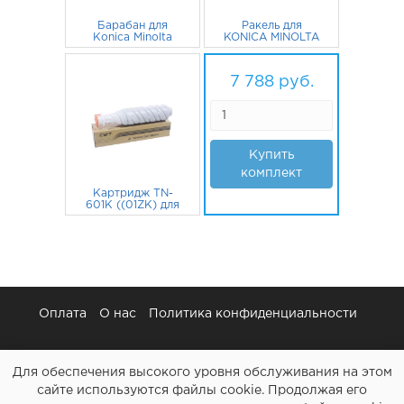
Барабан для
Ракель для
Konica Minolta
KONICA MINOLTA
Bizhub 600, 601
7255, di551, 7155,
5 666
DR-710 CET
руб.
487
7165
руб.
7 788
руб.
Купить
комплект
Картридж TN-
601K ((01ZK) для
Konica Minolta Di-
650, Di-551, K-7155
1 635
руб.
CET
Оплата
О нас
Политика конфиденциальности
Для обеспечения высокого уровня обслуживания на этом
сайте используются файлы cookie. Продолжая его