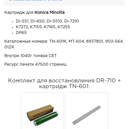
Картридж для
Konica Minolta
Di-551, Di-650, Di-5510, Di-7210
K7272, K7155, K7165, K7255
DP65
Каталожные номера:
TN-601K, MT-604, 8937801, 950-564,
01ZK
Внутри 1040г тонера CET
Ресурс печати 47500 страниц
Комплект для восстановления DR-710 +
картридж TN-601: