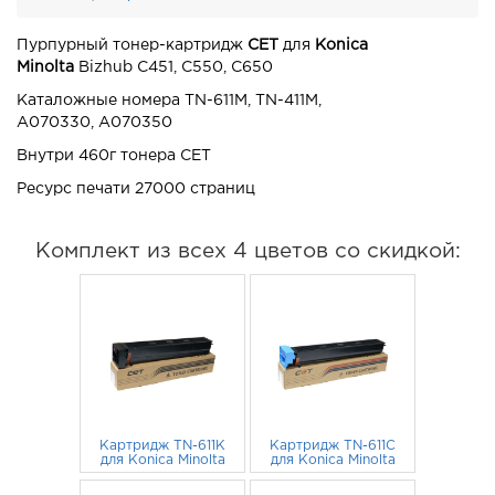
Пурпурный тонер-картридж
CET
для
Konica
Minolta
Bizhub C451, C550, C650
Каталожные номера TN-611M, TN-411M,
A070330, A070350
Внутри 460г тонера CET
Ресурс печати 27000 страниц
Комплект из всех 4 цветов со скидкой:
Картридж TN-611K
Картридж TN-611C
для Konica Minolta
для Konica Minolta
Bizhub C451, C550,
Bizhub C451, C550,
C650 CET черный
2 730
руб.
C650 CET голубой
2 990
руб.