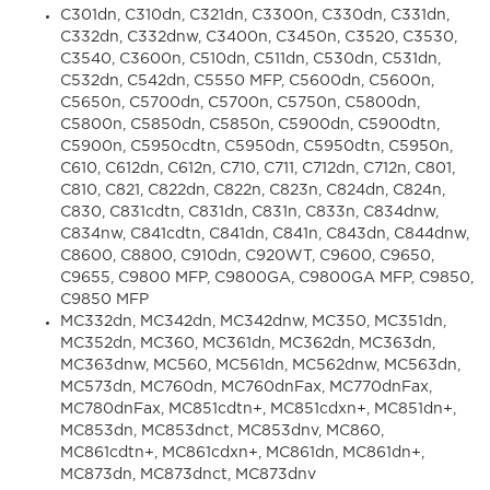
C301dn, C310dn, C321dn, C3300n, C330dn, C331dn,
C332dn, C332dnw, C3400n, C3450n, C3520, C3530,
C3540, C3600n, C510dn, C511dn, C530dn, C531dn,
C532dn, C542dn, C5550 MFP, C5600dn, C5600n,
C5650n, C5700dn, C5700n, C5750n, C5800dn,
C5800n, C5850dn, C5850n, C5900dn, C5900dtn,
C5900n, C5950cdtn, C5950dn, C5950dtn, C5950n,
C610, C612dn, C612n, C710, C711, C712dn, C712n, C801,
C810, C821, C822dn, C822n, C823n, C824dn, C824n,
C830, C831cdtn, C831dn, C831n, C833n, C834dnw,
C834nw, C841cdtn, C841dn, C841n, C843dn, C844dnw,
C8600, C8800, C910dn, C920WT, C9600, C9650,
C9655, C9800 MFP, C9800GA, C9800GA MFP, C9850,
C9850 MFP
MC332dn, MC342dn, MC342dnw, MC350, MC351dn,
MC352dn, MC360, MC361dn, MC362dn, MC363dn,
MC363dnw, MC560, MC561dn, MC562dnw, MC563dn,
MC573dn, MC760dn, MC760dnFax, MC770dnFax,
MC780dnFax, MC851cdtn+, MC851cdxn+, MC851dn+,
MC853dn, MC853dnct, MC853dnv, MC860,
MC861cdtn+, MC861cdxn+, MC861dn, MC861dn+,
MC873dn, MC873dnct, MC873dnv