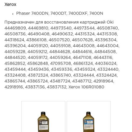
Xerox
Phaser 7400DN, 7400DT, 7400DXF, 7400N
Предназначен для восстановления картриджей Oki
44469809, 44469810, 44973540, 44973544, 46508740,
46508736, 46490408, 46490632, 44315324, 44315308,
44318624, 43866108, 46507520, 46507628, 45396304,
45396204, 44059120, 44059108, 44643008, 44643004,
44059228, 44059212, 44844628, 44844616, 44844508,
44844520, 44059172, 44059264, 46471108, 46443116,
45862852, 45862848, 47095708, 46861324, 44036024,
43459444, 43459436, 43459336, 43459324, 43324440,
43324408, 43872324, 43865740, 43324444, 43324424,
43865744, 43865724, 43487724, 43487712, 42918964,
42918916, 43837136, 43837132, Xerox 106R01080