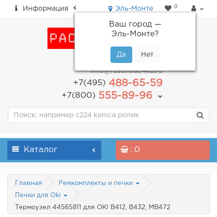
0
Информация
Эль-Монте
Ваш город —
Эль-Монте
?
пн-пт: с 9.00 до 18.00
info@raschodo4ka.ru
488-65-59
+7(495)
555-89-96
+7(800)
Каталог
: 0
Главная
Ремкомплекты и печки
Печки для Oki
Термоузел 44565811 для OKI B412, B432, MB472