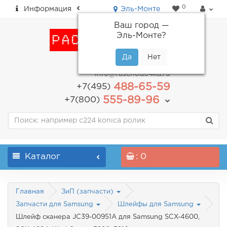
0
Информация
Эль-Монте
Ваш город —
Эль-Монте
?
пн-пт: с 9.00 до 18.00
info@raschodo4ka.ru
488-65-59
+7(495)
555-89-96
+7(800)
Каталог
: 0
Главная
ЗиП (запчасти)
Запчасти для Samsung
Шлейфы для Samsung
Шлейф сканера JC39-00951A для Samsung SCX-4600,