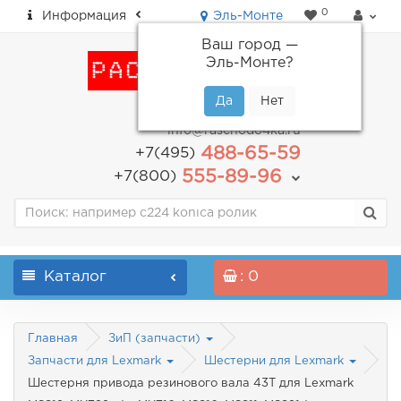
0
Информация
Эль-Монте
Ваш город —
Эль-Монте
?
пн-пт: с 9.00 до 18.00
info@raschodo4ka.ru
488-65-59
+7(495)
555-89-96
+7(800)
Каталог
: 0
Главная
ЗиП (запчасти)
Запчасти для Lexmark
Шестерни для Lexmark
Шестерня привода резинового вала 43T для Lexmark