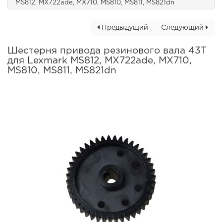
MS812, MX722ade, MX710, MS810, MS811, MS821dn
Предыдущий
Следующий
Шестерня привода резинового вала 43T
для Lexmark MS812, MX722ade, MX710,
MS810, MS811, MS821dn