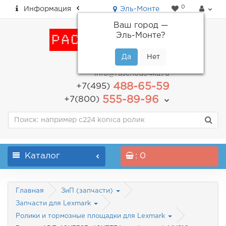
0
Информация
Эль-Монте
Ваш город —
Эль-Монте
?
пн-пт: с 9.00 до 18.00
info@raschodo4ka.ru
488-65-59
+7(495)
555-89-96
+7(800)
Каталог
: 0
Главная
ЗиП (запчасти)
Запчасти для Lexmark
Ролики и тормозные площадки для Lexmark