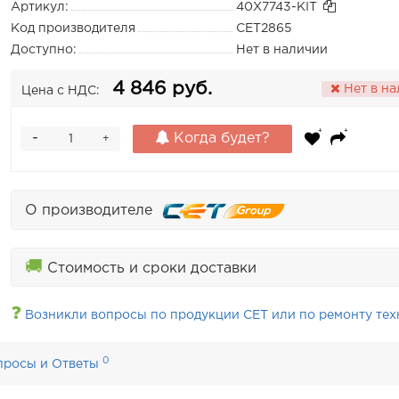
Артикул:
40X7743-KIT
Код производителя
CET2865
Доступно:
Нет в наличии
4 846 руб.
Нет в н
Цена с НДС:
-
Когда будет?
+
О производителе
🚚
Стоимость и сроки доставки
❓
Возникли вопросы по продукции CET или по ремонту тех
0
просы и Ответы