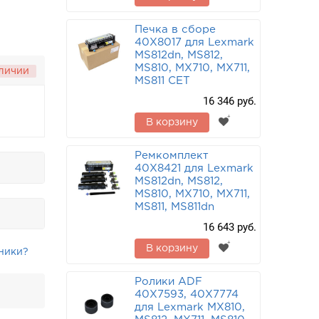
Печка в сборе
40X8017 для Lexmark
MS812dn, MS812,
MS810, MX710, MX711,
аличии
MS811 CET
16 346 руб.
В корзину
Ремкомплект
40X8421 для Lexmark
MS812dn, MS812,
MS810, MX710, MX711,
MS811, MS811dn
16 643 руб.
В корзину
ники?
Ролики ADF
40X7593, 40X7774
для Lexmark MX810,