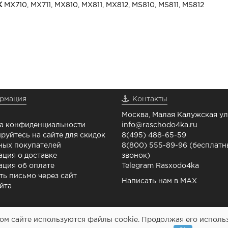
K
MX710, MX711, MX810, MX811, MX812, MS810, MS811, MS812
рмация
Контакты
Москва, Малая Калужская ул.
а конфиденциальности
info@raschodo4ka.ru
руйтесь на сайте для скидок
8(495) 488-65-59
ных покупателей
8(800) 555-89-96 (бесплат
ция о доставке
звонок)
ция об оплате
Telegram Rasxodo4ka
ть письмо через сайт
Написать нам в MAX
йта
м сайте используются файлы cookie. Продолжая его использо
Картриджи и все для