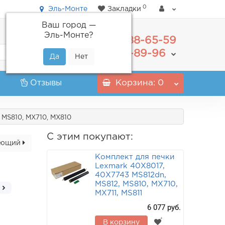
0
Эль-Монте
Закладки
Ваш город —
Эль-Монте
?
488-65-59
+7(495)
555-89-96
+7(800)
Отзывы
Корзина
: 0
, MS810, MX710, MX810
С этим покупают:
ующий
Комплект для печки
Lexmark 40X8017,
40X7743 MS812dn,
MS812, MS810, MX710,
MX711, MS811
6 077 руб.
В корзину