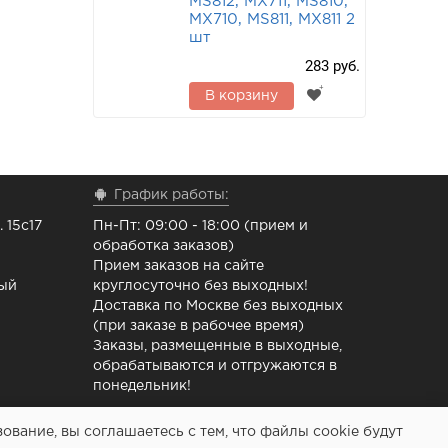
MS812, MX711, MS810,
MX710, MS811, MX811 2
шт
283 руб.
В корзину
График работы:
 15с17
Пн-Пт: 09:00 - 18:00 (прием и
обработка заказов)
Прием заказов на сайте
ный
круглосуточно без выходных!
Доставка по Москве без выходных
(при заказе в рабочее время)
Заказы, размещенные в выходные,
обрабатываются и отгружаются в
понедельник!
вание, вы соглашаетесь с тем, что файлы cookie будут
 ремонта принтеров - Расходочка.рф 2013-2026 (c)