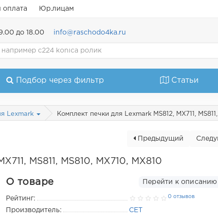
и оплата
Юр.лицам
9.00 до 18.00
info@raschodo4ka.ru
Подбор через фильтр
Статьи
Комплект печки для Lexmark MS812, MX711, MS811
ля Lexmark
Предыдущий
След
X711, MS811, MS810, MX710, MX810
О товаре
Перейти к описанию
0 отзывов
Рейтинг:
Производитель:
CET