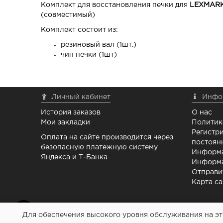
Комплект для восстановления печки для
LEXMAR
(совместимый)
Комплект состоит из:
резиновый вал (1шт.)
чип печки (1шт)
Личный кабинет
Инфо
История заказов
О нас
Мои закладки
Политик
Регистри
Оплата на сайте производится через
постоян
безопасную платежную систему
Информа
Яндекса и Т-Банка
Информа
Отправи
Карта са
Для обеспечения высокого уровня обслуживания на это