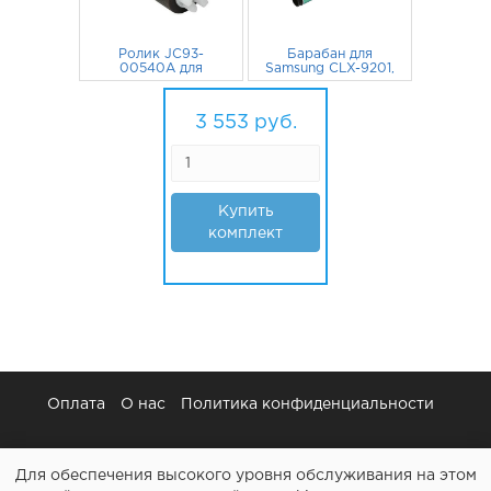
Ролик JC93-
Барабан для
00540A для
Samsung CLX-9201,
Samsung SCX-8128,
CLX-9251, CLX-
SCX-8123, CLX-
987
руб.
9301 ресурс
2 566
руб.
9251, SCX-8240NA,
50000 стр.
3 553
руб.
CLX-9201, SCX-
8128NA
Купить
комплект
Оплата
О нас
Политика конфиденциальности
Для обеспечения высокого уровня обслуживания на этом