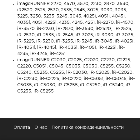
imageRUNNER 2270, 4570, 3570, 2230, 2870, 3530,
iR2520, 2525, 2530, 2535, 2545, 3025, 3030, 3035,
3225, 3230, 3235, 3245, 3045, 4025i, 4051i, 4045i,
4035i, 4051, 4225i, 4235, 4245, 4251, iR-2270, iR-4570,
iR-3570, iR-2230, iR-2870, iR-3530, iR2520, iR-2525,
iR-2530, iR-2535, iR-2545, iR-3025, iR-3030, iR-3035,
iR-3225, iR-3230, iR-3235, iR-3245, iR-3045, iR-4025i,
iR-4051i, iR-4045i, iR-4035i, iR-4051, iR-4225i, iR-
4235, iR-4245, iR-4251
imageRUNNER C2030, C2025, C2020, C2230, C2225,
C2220, C5051, C5045, C5035, C5030, C5255, C5250,
C5240, C5235, C5255, iR-C2030, iR-C2025, iR-C2020,
iR-C2230, iR-C2225, iR-C2220, iR-C5051, iR-C5045, iR-
C5035, iR-C5030, iR-C5255, iR-C5250, iR-C5240, iR-
C5235, iR-C5255
Оплата
О нас
Политика конфиденциальности