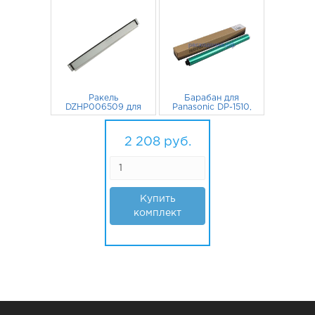
Ракель
Барабан для
DZHP006509 для
Panasonic DP-1510,
PANASONIC DP-
DP-1810 CET
1510, DP-1810, DP-
132
руб.
2 076
руб.
2010
2 208
руб.
Купить
комплект