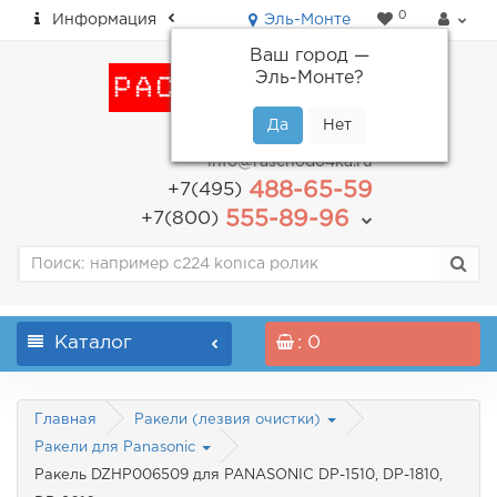
0
Информация
Эль-Монте
Ваш город —
Эль-Монте
?
пн-пт: с 9.00 до 18.00
info@raschodo4ka.ru
488-65-59
+7(495)
555-89-96
+7(800)
Каталог
: 0
Главная
Ракели (лезвия очистки)
Ракели для Panasonic
Ракель DZHP006509 для PANASONIC DP-1510, DP-1810,