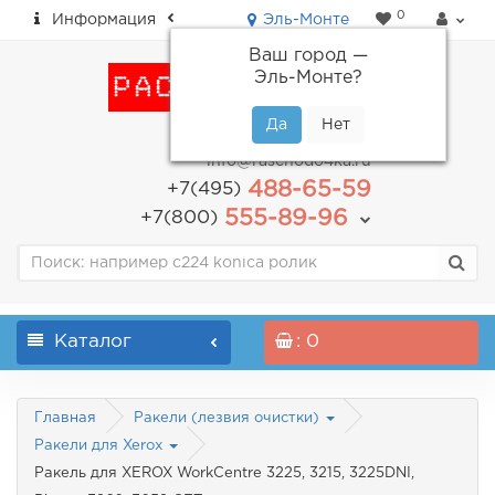
0
Информация
Эль-Монте
Ваш город —
Эль-Монте
?
пн-пт: с 9.00 до 18.00
info@raschodo4ka.ru
488-65-59
+7(495)
555-89-96
+7(800)
Каталог
: 0
Главная
Ракели (лезвия очистки)
Ракели для Xerox
Ракель для XEROX WorkCentre 3225, 3215, 3225DNI,