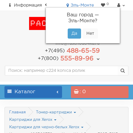
0
Информация
Эль-Монте
Ваш город —
Эль-Монте
?
пн-пт: с 9.00 до 18.00
info@raschodo4ka.ru
488-65-59
+7(495)
555-89-96
+7(800)
Каталог
: 0
Главная
Тонер-картриджи
Картриджи для Xerox
Картриджи для черно-белых Xerox