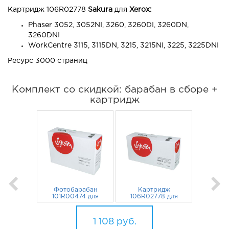
Картридж 106R02778
Sakura
для
Xerox:
Phaser 3052, 3052NI, 3260, 3260DI, 3260DN,
3260DNI
WorkCentre 3115, 3115DN, 3215, 3215NI, 3225, 3225DNI
Ресурс 3000 страниц
Комплект со скидкой: барабан в сборе +
картридж
Фотобарабан
Картридж
101R00474 для
106R02778 для
Xerox WorkCentre
Xerox WorkCentre
3225, 3215, Phaser
538
руб.
3225, 3215, Phaser
570
руб.
3260, 3052 Sakura
3260, 3052 3K
1 108
руб.
Sakura