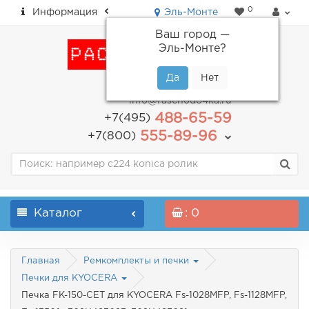
0
Информация
Эль-Монте
Ваш город —
Эль-Монте
?
пн-пт: с 9.00 до 18.00
info@raschodo4ka.ru
488-65-59
+7(495)
555-89-96
+7(800)
Каталог
: 0
Главная
Ремкомплекты и печки
Печки для KYOCERA
Печка FK-150-CET для KYOCERA Fs-1028MFP, Fs-1128MFP,