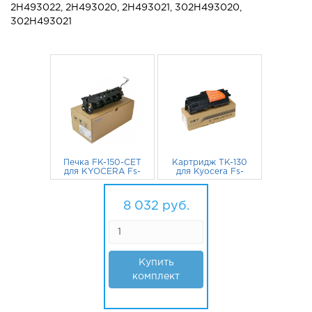
2H493022, 2H493020, 2H493021, 302H493020,
302H493021
Печка FK-150-CET
Картридж TK-130
для KYOCERA Fs-
для Kyocera Fs-
1028MFP, Fs-
1028MFP, Fs-
1128MFP, Fs-1350fn
7 101
руб.
1128MFP, Fs-1100,
931
руб.
302H493023,
Fs-1300D CET
8 032
руб.
302H493021
Купить
комплект