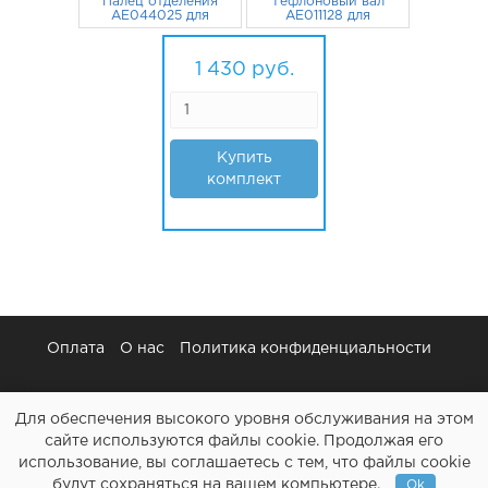
Палец отделения
Тефлоновый вал
AE044025 для
AE011128 для
RICOH Aficio MP-
RICOH Aficio MP-
2352sp, 3025,
120
руб.
2352SP, MP-3352,
1 310
руб.
2022, MP-2510,
MP-2852SP, MP-
1 430
руб.
220, 1022 с
3353SP
пружиной 1 шт
Купить
комплект
Оплата
О нас
Политика конфиденциальности
Для обеспечения высокого уровня обслуживания на этом
сайте используются файлы cookie. Продолжая его
использование, вы соглашаетесь с тем, что файлы cookie
Картриджи и все для ремонта принтеров - Расходочка.рф
будут сохраняться на вашем компьютере.
Ok