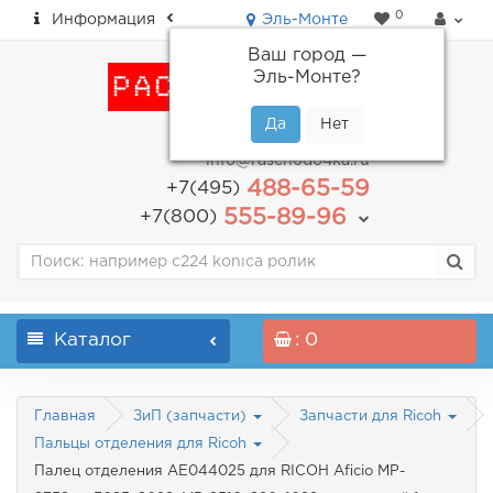
0
Информация
Эль-Монте
Ваш город —
Эль-Монте
?
пн-пт: с 9.00 до 18.00
info@raschodo4ka.ru
488-65-59
+7(495)
555-89-96
+7(800)
Каталог
: 0
Главная
ЗиП (запчасти)
Запчасти для Ricoh
Пальцы отделения для Ricoh
Палец отделения AE044025 для RICOH Aficio MP-