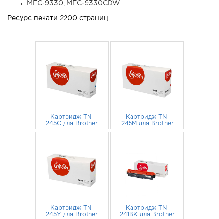
MFC-9330, MFC-9330CDW
Ресурс печати 2200 страниц
Картридж TN-
Картридж TN-
245C для Brother
245M для Brother
DCP-9020cdw, HL-
DCP-9020cdw, HL-
3140cw, HL-
660
руб.
3140cw, HL-
660
руб.
3170cdw, MFC-
3170cdw, MFC-
9330cdw Sakura
9330cdw Sakuras
голубой
пурпурный
Картридж TN-
Картридж TN-
245Y для Brother
241BK для Brother