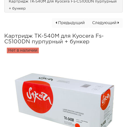
Картридж TK-540M для Kyocera Fs-C5100DN пурпурный
+ бункер
Предыдущий
Следующий
Картридж TK-540M для Kyocera Fs-
C5100DN пурпурный + бункер
Нет в наличии