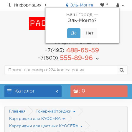
0
Информация
Эль-Монте
Ваш город —
Эль-Монте
?
пн-пт: с 9.00 до 18.00
info@raschodo4ka.ru
488-65-59
+7(495)
555-89-96
+7(800)
Каталог
: 0
Главная
Тонер-картриджи
Картриджи для KYOCERA
Картриджи для цветных KYOCERA