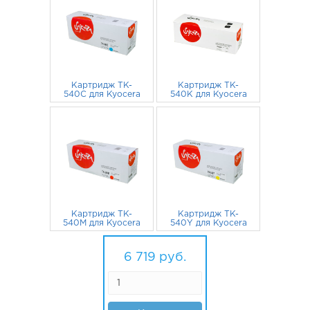
Картридж TK-
Картридж TK-
540C для Kyocera
540K для Kyocera
Fs-C5100DN
Fs-C5100DN
голубой + бункер
1 546
руб.
черный + бункер
2 081
руб.
Картридж TK-
Картридж TK-
540M для Kyocera
540Y для Kyocera
Fs-C5100DN
Fs-C5100DN
пурпурный +
1 546
руб.
желтый + бункер
1 546
руб.
бункер
6 719
руб.