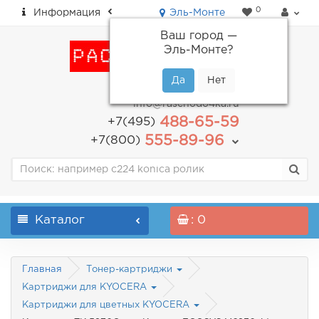
0
Информация
Эль-Монте
Ваш город —
Эль-Монте
?
пн-пт: с 9.00 до 18.00
info@raschodo4ka.ru
488-65-59
+7(495)
555-89-96
+7(800)
Каталог
: 0
Главная
Тонер-картриджи
Картриджи для KYOCERA
Картриджи для цветных KYOCERA