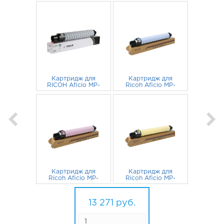
Картридж для
Картридж для
RICOH Aficio MP-
Ricoh Aficio MP-
C3300, MP-C2800
C3001, MP-C2800
CET черный
2 384
руб.
842046 CET
3 629
руб.
голубой
Картридж для
Картридж для
Ricoh Aficio MP-
Ricoh Aficio MP-
C3001, MP-C2800
C3001, MP-C2800
842045 CET
3 629
руб.
842044 CET
3 629
руб.
пурпурный
желтый
13 271
руб.