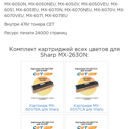
MX-6050N, MX-6050NEU, MX-6050V, MX-6050VEU, MX-
6051, MX-6051EU, MX-6070N, MX-6070NEU, MX-6070V, MX-
6070VEU, MX-6071, MX-6071EU
Внутри 476г тонера CET
Ресурс печати 24000 страниц
Комплект картриджей всех цветов для
Sharp MX-2630N:
Картридж MX-
Картридж MX-
60GTBA для Sharp
60GTCA для Sharp
MX-2630N, MX-
MX-2630N, MX-
3050V, MX-4070N
5 561
руб.
3050V, MX-4070N
5 198
руб.
40000 стр. CET
24000 стр. CET
черный
голубой