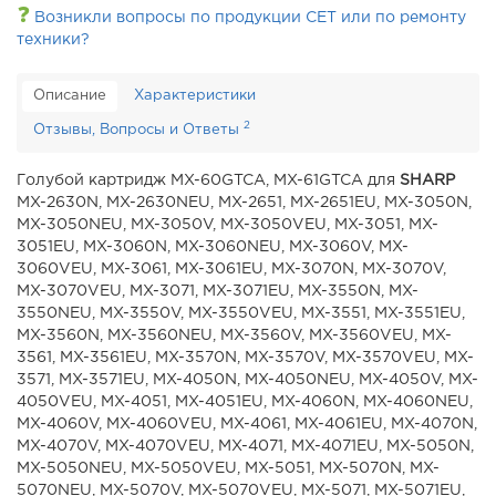
❓
Возникли вопросы по продукции CET или по ремонту
техники?
Описание
Характеристики
2
Отзывы, Вопросы и Ответы
Голубой картридж MX-60GTCA, MX-61GTCA для
SHARP
MX-2630N, MX-2630NEU, MX-2651, MX-2651EU, MX-3050N,
MX-3050NEU, MX-3050V, MX-3050VEU, MX-3051, MX-
3051EU, MX-3060N, MX-3060NEU, MX-3060V, MX-
3060VEU, MX-3061, MX-3061EU, MX-3070N, MX-3070V,
MX-3070VEU, MX-3071, MX-3071EU, MX-3550N, MX-
3550NEU, MX-3550V, MX-3550VEU, MX-3551, MX-3551EU,
MX-3560N, MX-3560NEU, MX-3560V, MX-3560VEU, MX-
3561, MX-3561EU, MX-3570N, MX-3570V, MX-3570VEU, MX-
3571, MX-3571EU, MX-4050N, MX-4050NEU, MX-4050V, MX-
4050VEU, MX-4051, MX-4051EU, MX-4060N, MX-4060NEU,
MX-4060V, MX-4060VEU, MX-4061, MX-4061EU, MX-4070N,
MX-4070V, MX-4070VEU, MX-4071, MX-4071EU, MX-5050N,
MX-5050NEU, MX-5050VEU, MX-5051, MX-5070N, MX-
5070NEU, MX-5070V, MX-5070VEU, MX-5071, MX-5071EU,