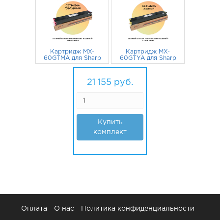
Картридж MX-
Картридж MX-
60GTMA для Sharp
60GTYA для Sharp
MX-2630N, MX-
MX-2630N, MX-
3050V, MX-4070N
5 198
руб.
3050V, MX-4070N
5 198
руб.
24000 стр. CET
24000 стр. CET
21 155
руб.
пурпурный
желтый
Купить
комплект
Оплата
О нас
Политика конфиденциальности